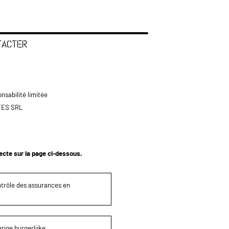
TACTER
nsabilité limitée
TES SRL
tecte sur la page ci-dessous.
ontrôle des assurances en
rige burgerlijke