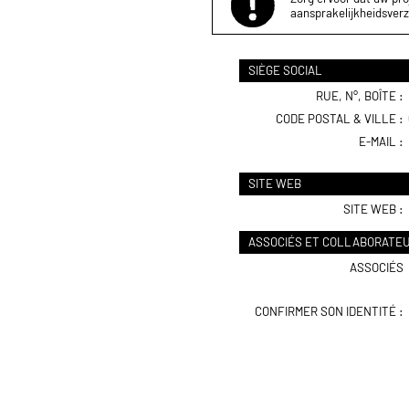
aansprakelijkheidsverz
SIÈGE SOCIAL
RUE, N°, BOÎTE :
CODE POSTAL & VILLE :
E-MAIL :
SITE WEB
SITE WEB :
ASSOCIÉS ET COLLABORATE
ASSOCIÉS
CONFIRMER SON IDENTITÉ :