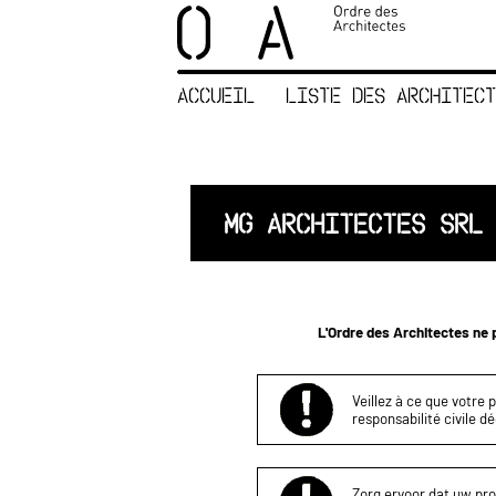
×
ORDRE DES
ARCHITECTES
ACCUEIL
LISTE DES ARCHITECT
ACCUEIL
LISTE DES
ARCHITECTES
JURISPRUDENCE
MG ARCHITECTES SRL
ANNEXE 4 CODT
NOUS
CONTACTER
L'Ordre des Architectes ne p
Veillez à ce que votre 
responsabilité civile d
Zorg ervoor dat uw proj