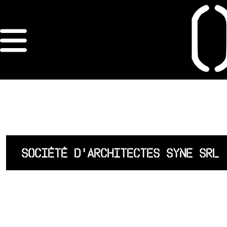
×
ORDRE DES
ARCHITECTES
ACCUEIL
LISTE DES
SOCIÉTÉ D'ARCHITECTES SYNE SRL
ARCHITECTES
JURISPRUDENCE
ANNEXE 4 CODT