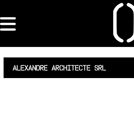
×
ORDRE DES
ARCHITECTES
ACCUEIL
ALEXANDRE ARCHITECTE SRL
LISTE DES
ARCHITECTES
JURISPRUDENCE
ANNEXE 4 CODT