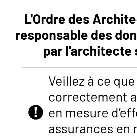
L'Ordre des Archite
NOUS
responsable des donn
CONTACTER
par l'architecte
Veillez à ce que
correctement as
en mesure d’eff
assurances en r