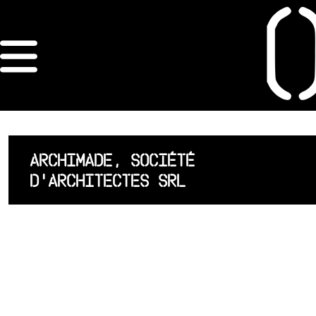
×
ORDRE DES
ARCHITECTES
ACCUEIL
ARCHIMADE, SOCIÉTÉ
D'ARCHITECTES SRL
LISTE DES
ARCHITECTES
JURISPRUDENCE
ANNEXE 4 CODT