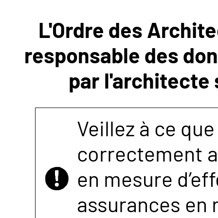
L'Ordre des Archite
NOUS
responsable des donn
CONTACTER
par l'architecte
Veillez à ce que
correctement as
en mesure d’eff
assurances en r