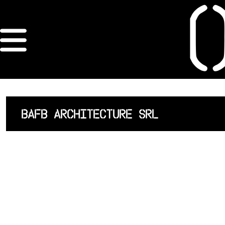
×
ORDRE DES
ARCHITECTES
ACCUEIL
BAFB ARCHITECTURE SRL
LISTE DES
ARCHITECTES
JURISPRUDENCE
ANNEXE 4 CODT