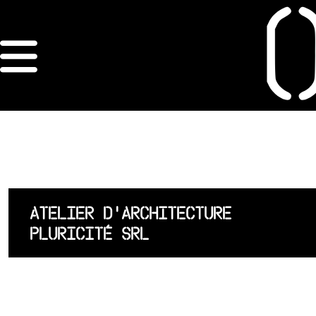
×
ORDRE DES
ARCHITECTES
ACCUEIL
LISTE DES
ATELIER D'ARCHITECTURE
ARCHITECTES
PLURICITÉ SRL
JURISPRUDENCE
ANNEXE 4 CODT