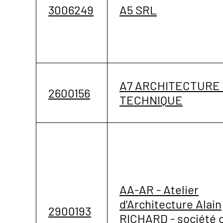
3006249
A5 SRL
A7 ARCHITECTURE
2600156
TECHNIQUE
AA-AR - Atelier
d'Architecture Alain
2900193
RICHARD - société c