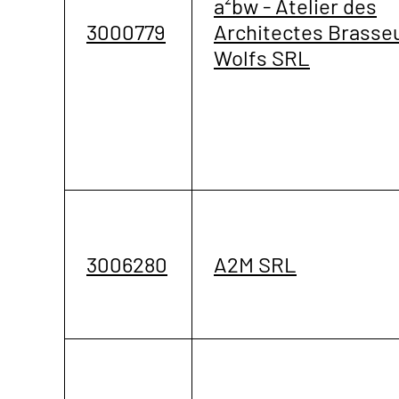
a²bw - Atelier des
3000779
Architectes Brasseu
Wolfs SRL
3006280
A2M SRL