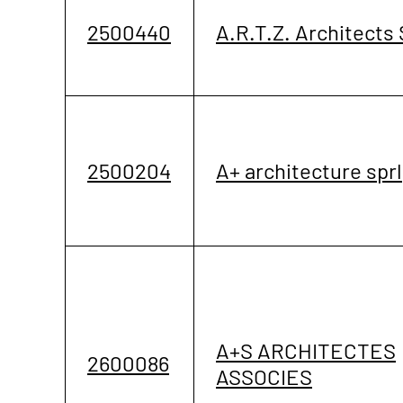
2500440
A.R.T.Z. Architects 
2500204
A+ architecture sprl
A+S ARCHITECTES
2600086
ASSOCIES