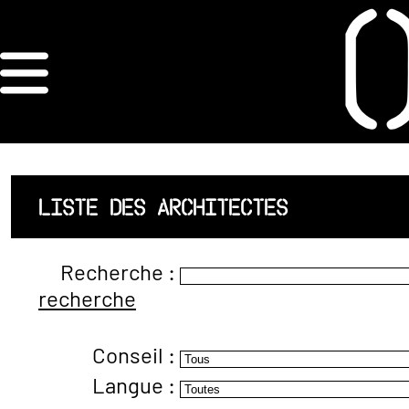
×
ORDRE DES
ARCHITECTES
ACCUEIL
LISTE DES ARCHITECTES
LISTE DES
Recherche :
ARCHITECTES
recherche
JURISPRUDENCE
Conseil :
ANNEXE 4 CODT
Langue :