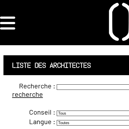
×
ORDRE DES
ARCHITECTES
ACCUEIL
LISTE DES ARCHITECTES
LISTE DES
Recherche :
ARCHITECTES
recherche
JURISPRUDENCE
Conseil :
ANNEXE 4 CODT
Langue :