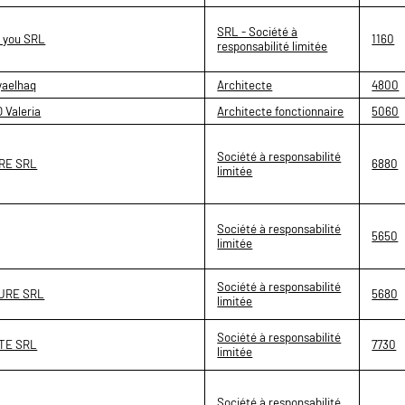
SRL - Société à
r you SRL
1160
responsabilité limitée
yaelhaq
Architecte
4800
 Valeria
Architecte fonctionnaire
5060
Société à responsabilité
RE SRL
6880
limitée
Société à responsabilité
5650
limitée
Société à responsabilité
URE SRL
5680
limitée
Société à responsabilité
TE SRL
7730
limitée
Société à responsabilité