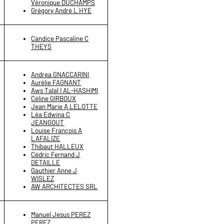
Véronique DUCHAMPS
Grégory André L HYE
Candice Pascaline C
THEYS
Andrea GNACCARINI
Aurélie FAGNANT
Aws Talal I AL-HASHIMI
Céline GIRBOUX
Jean Marie A LELOTTE
Léa Edwina C
JEANGOUT
Louise François A
LAFALIZE
Thibaut HALLEUX
Cédric Fernand J
DETAILLE
Gauthier Anne J
WISLEZ
AW ARCHITECTES SRL
Manuel Jesus PEREZ
PEREZ