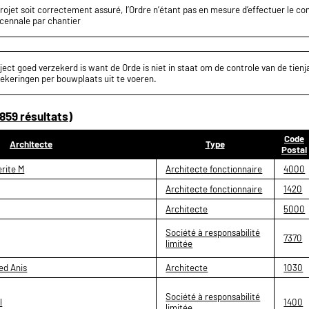
projet soit correctement assuré, l’Ordre n’étant pas en mesure d’effectuer le c
écennale par chantier
ect goed verzekerd is want de Orde is niet in staat om de controle van de tienja
ekeringen per bouwplaats uit te voeren.
859 résultats)
Code
Architecte
Type
Postal
rite M
Architecte fonctionnaire
4000
Architecte fonctionnaire
1420
Architecte
5000
Société à responsabilité
7370
limitée
d Anis
Architecte
1030
Société à responsabilité
l
1400
limitée