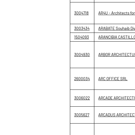
3004718
AR4U - Architects fo
3003434
ARABATE Souhaib Di
1504093
ARANCIBIA CASTILLO
3004930
ARBOR ARCHITECTU
2600034
ARC OFFICE SRL
3006022
ARCADE ARCHITECT
3005627
ARCADUS ARCHITEC