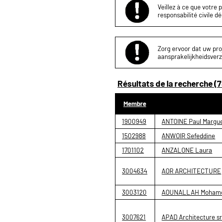
Veillez à ce que votre 
responsabilité civile d
Zorg ervoor dat uw proj
aansprakelijkheidsverz
Résultats de la recherche (7
Membre
1900949
ANTOINE Paul Margue
1502988
ANWOIR Sefeddine
1701102
ANZALONE Laura
3004634
AOR ARCHITECTURE
3003120
AOUNALLAH Mohame
3007621
APAD Architecture sr