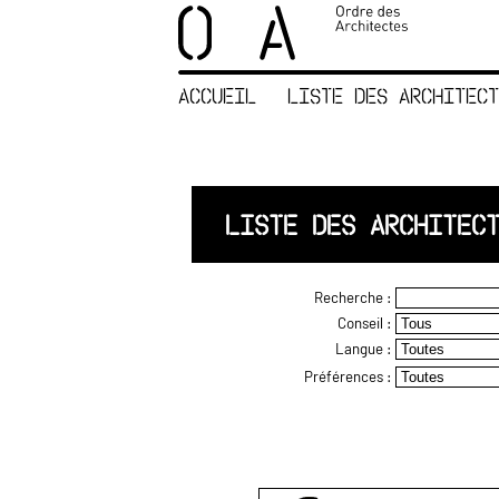
×
ORDRE DES
ARCHITECTES
ACCUEIL
LISTE DES ARCHITECT
ACCUEIL
LISTE DES
ARCHITECTES
JURISPRUDENCE
LISTE DES ARCHITEC
ANNEXE 4 CODT
NOUS
Recherche :
CONTACTER
Conseil :
Langue :
Préférences :