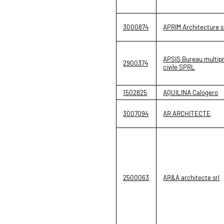
3000874
APRIM Architecture s
APSIS Bureau multipr
2900374
civile SPRL
1502825
AQUILINA Calogero
3007094
AR ARCHITECTE
2500063
AR&A architecte srl