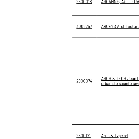
2500018
ARCANNE, Atelier D
3008257
ARCEYS Architectur
ARCH & TECH Jean LE
2900074
urbaniste société civ
2500171
Arch & Type srl