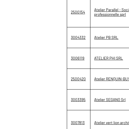
Atelier Parallel - Soc
2500154
professionnelle sprl
3004332
Atelier PB SRL
3006119
ATELIER PHI SRL
2500420
Atelier RENQUIN-BUY
3003395
Atelier SEGANO Srl
3007813
Atelier vert lion arch