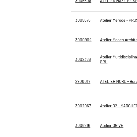
3006508
ATELIER MAZE BE S
3005676
Atelier Merode - P
3000904
Atelier Moneo Archite
Atelier Multidisciplin
3002386
SRL
2900017
ATELIER NORD - Bure
3002067
Atelier O2 - MARGH
3006216
Atelier OGIVE