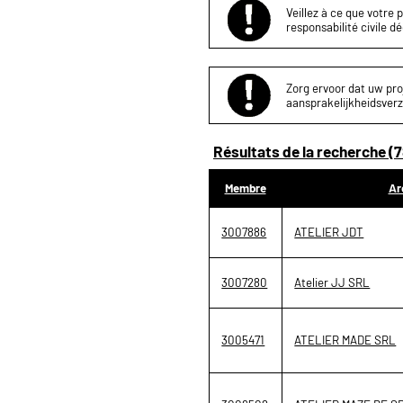
Veillez à ce que votre 
responsabilité civile d
Zorg ervoor dat uw proj
aansprakelijkheidsverz
Résultats de la recherche (7
Membre
Ar
3007886
ATELIER JDT
3007280
Atelier JJ SRL
3005471
ATELIER MADE SRL