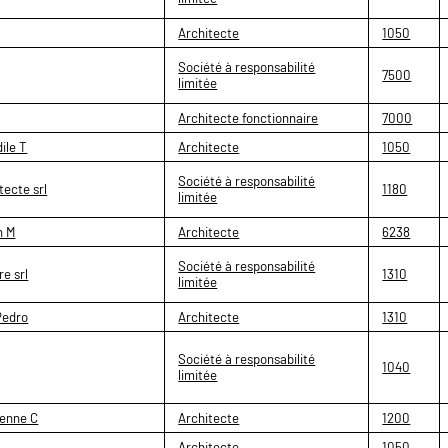
Architecte
1050
Société à responsabilité
7500
limitée
Architecte fonctionnaire
7000
ile T
Architecte
1050
Société à responsabilité
tecte srl
1180
limitée
n M
Architecte
6238
Société à responsabilité
e srl
1310
limitée
Pedro
Architecte
1310
Société à responsabilité
1040
limitée
ienne C
Architecte
1200
Architecte
1050