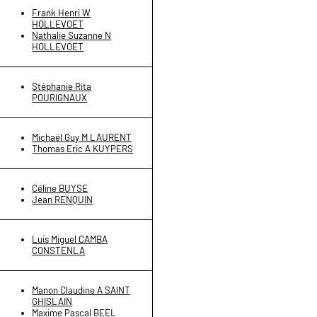
Frank Henri W
HOLLEVOET
Nathalie Suzanne N
HOLLEVOET
Stéphanie Rita
POURIGNAUX
Michaël Guy M LAURENT
Thomas Eric A KUYPERS
Céline BUYSE
Jean RENQUIN
Luis Miguel CAMBA
CONSTENLA
Manon Claudine A SAINT
GHISLAIN
Maxime Pascal BEEL