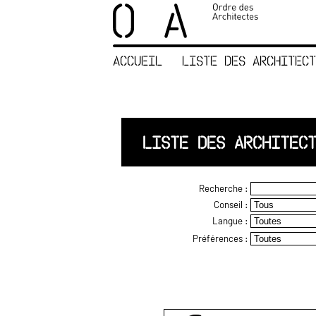
×
ORDRE DES
ARCHITECTES
ACCUEIL
LISTE DES ARCHITECT
ACCUEIL
LISTE DES
ARCHITECTES
JURISPRUDENCE
LISTE DES ARCHITEC
ANNEXE 4 CODT
NOUS
Recherche :
CONTACTER
Conseil :
Langue :
Préférences :