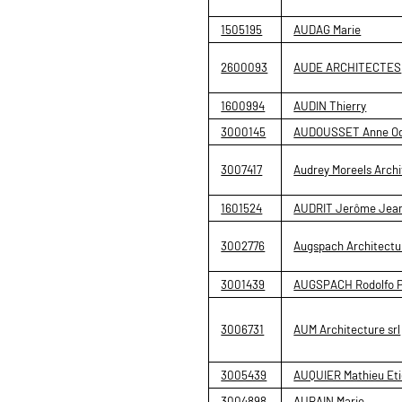
1505195
AUDAG Marie
2600093
AUDE ARCHITECTES
1600994
AUDIN Thierry
3000145
AUDOUSSET Anne Od
3007417
Audrey Moreels Archi
1601524
AUDRIT Jerôme Jea
3002776
Augspach Architectur
3001439
AUGSPACH Rodolfo 
3006731
AUM Architecture srl
3005439
AUQUIER Mathieu Et
3004898
AURAIN Marie