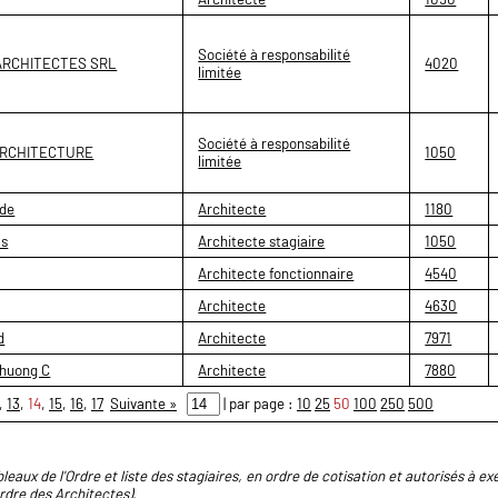
Société à responsabilité
'ARCHITECTES SRL
4020
limitée
Société à responsabilité
ARCHITECTURE
1050
limitée
de
Architecte
1180
as
Architecte stagiaire
1050
Architecte fonctionnaire
4540
Architecte
4630
d
Architecte
7971
huong C
Architecte
7880
,
13
,
14
,
15
,
16
,
17
Suivante »
| par page :
10
25
50
100
250
500
leaux de l'Ordre et liste des stagiaires, en ordre de cotisation et autorisés à exe
Ordre des Architectes).