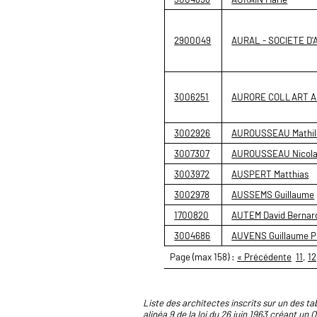
2900049
AURAL - SOCIETE D
3006251
AURORE COLLART 
3002926
AUROUSSEAU Mathil
3007307
AUROUSSEAU Nicol
3003972
AUSPERT Matthias
3002978
AUSSEMS Guillaume
1700820
AUTEM David Bernar
3004686
AUVENS Guillaume P
Page (max 158) :
« Précédente
11
,
12
Liste des architectes inscrits sur un des tab
alinéa 9 de la loi du 26 juin 1963 créant un 