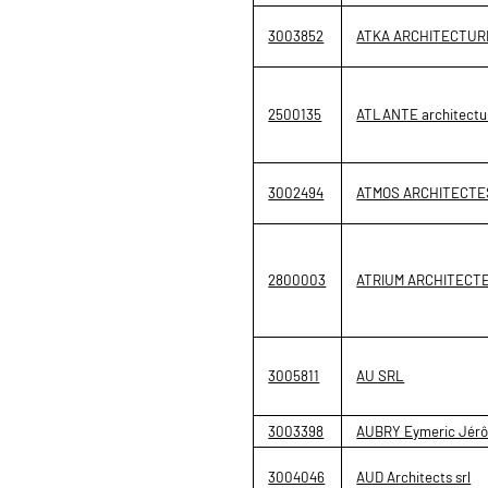
3003852
ATKA ARCHITECTUR
2500135
ATLANTE architectu
3002494
ATMOS ARCHITECTE
2800003
ATRIUM ARCHITECT
3005811
AU SRL
3003398
AUBRY Eymeric Jér
3004046
AUD Architects srl