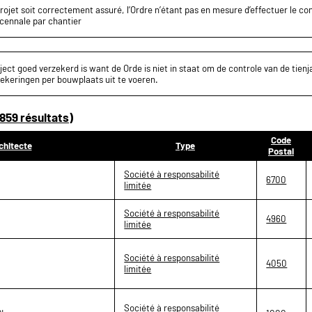
projet soit correctement assuré, l’Ordre n’étant pas en mesure d’effectuer le c
écennale par chantier
ect goed verzekerd is want de Orde is niet in staat om de controle van de tienja
ekeringen per bouwplaats uit te voeren.
859 résultats)
Code
chitecte
Type
Postal
Société à responsabilité
6700
limitée
Société à responsabilité
4960
limitée
Société à responsabilité
4050
limitée
Société à responsabilité