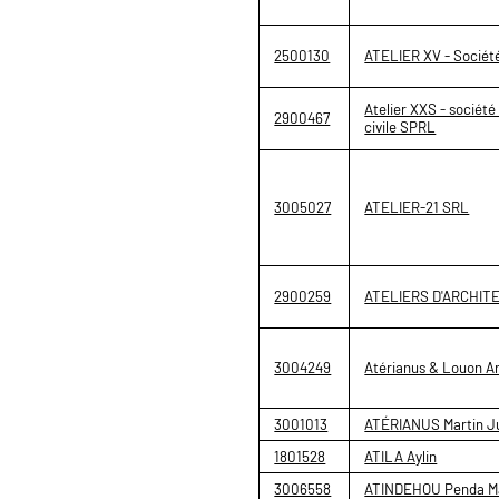
2500130
ATELIER XV - Société
Atelier XXS - société
2900467
civile SPRL
3005027
ATELIER-21 SRL
2900259
ATELIERS D'ARCHIT
3004249
Atérianus & Louon A
3001013
ATÉRIANUS Martin Ju
1801528
ATILA Aylin
3006558
ATINDEHOU Penda Ma