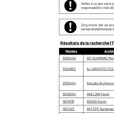
Veillez à ce que votre 
responsabilité civile d
Zorg ervoor dat uw proj
aansprakelijkheidsverz
Résultats de la recherche (7
Membre
Archit
3005440
AÏT OUHMANE Myr
3000852
AJ-ARCHITECTES
2500404
Ajstudio Architect
3006054
AKELIAN Pareli
1601978
AKSAS Karim
1601422
AKTEPE Nurdoga