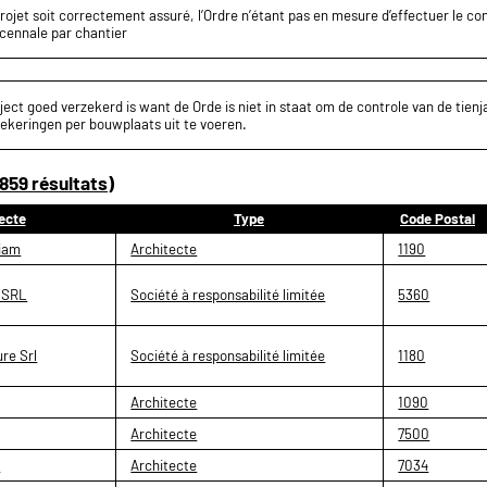
projet soit correctement assuré, l’Ordre n’étant pas en mesure d’effectuer le c
écennale par chantier
ect goed verzekerd is want de Orde is niet in staat om de controle van de tienja
ekeringen per bouwplaats uit te voeren.
859 résultats)
ecte
Type
Code Postal
iam
Architecte
1190
 SRL
Société à responsabilité limitée
5360
ure Srl
Société à responsabilité limitée
1180
Architecte
1090
Architecte
7500
n
Architecte
7034