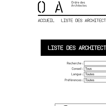
×
ORDRE DES
ARCHITECTES
ACCUEIL
LISTE DES ARCHITECT
ACCUEIL
LISTE DES
ARCHITECTES
JURISPRUDENCE
LISTE DES ARCHITEC
ANNEXE 4 CODT
NOUS
Recherche :
CONTACTER
Conseil :
Langue :
Préférences :