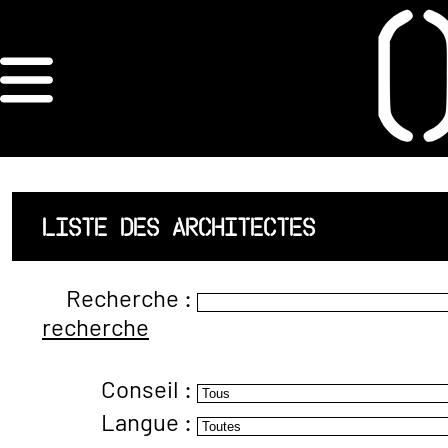
×
ORDRE DES
ARCHITECTES
ACCUEIL
LISTE DES ARCHITECTES
LISTE DES
Recherche :
ARCHITECTES
recherche
JURISPRUDENCE
Conseil :
ANNEXE 4 CODT
Langue :