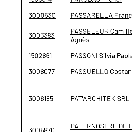
3000530
PASSARELLA Franç
PASSELEUR Camill
3003383
Agnès L
1502861
PASSONI Silvia Paol
3008077
PASSUELLO Costan
3006185
PAT'ARCHITEK SRL
PATERNOSTRE DE 
3005870