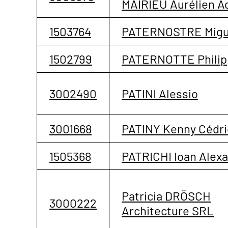
MAIRIEU Aurélien A
1503764
PATERNOSTRE Migu
1502799
PATERNOTTE Philip
3002490
PATINI Alessio
3001668
PATINY Kenny Cédri
1505368
PATRICHI Ioan Alex
Patricia DRÖSCH
3000222
Architecture SRL