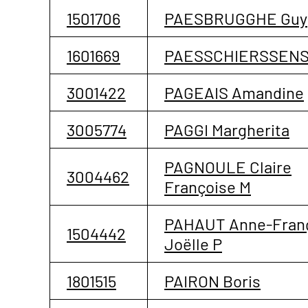
1501706
PAESBRUGGHE Guy
1601669
PAESSCHIERSSENS 
3001422
PAGEAIS Amandine
3005774
PAGGI Margherita
PAGNOULE Claire
3004462
Françoise M
PAHAUT Anne-Fran
1504442
Joëlle P
1801515
PAIRON Boris