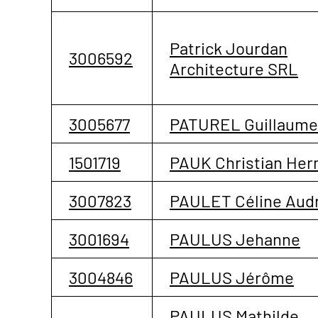
Patrick Jourdan
3006592
Architecture SRL
3005677
PATUREL Guillaume
1501719
PAUK Christian He
3007823
PAULET Céline Aud
3001694
PAULUS Jehanne
3004846
PAULUS Jérôme
PAULUS Mathilde