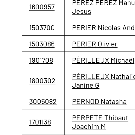
PEREZ PEREZ Manu
1600957
Jesus
1503700
PERIER Nicolas And
1503086
PERIER Olivier
1901708
PÉRILLEUX Michaël
PÉRILLEUX Nathali
1800302
Janine G
3005082
PERNOD Natasha
PERPETE Thibaut
1701138
Joachim M