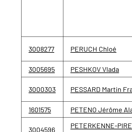
3008277
PERUCH Chloé
3005695
PESHKOV Vlada
3000303
PESSARD Martin Fr
1601575
PETENO Jérôme Ala
PETERKENNE-PIR
3004596