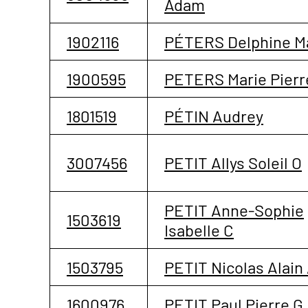
Adam
1902116
PÉTERS Delphine Ma
1900595
PETERS Marie Pierr
1801519
PÉTIN Audrey
3007456
PETIT Allys Soleil O
PETIT Anne-Sophie
1503619
Isabelle C
1503795
PETIT Nicolas Alain
1600976
PETIT Paul Pierre G