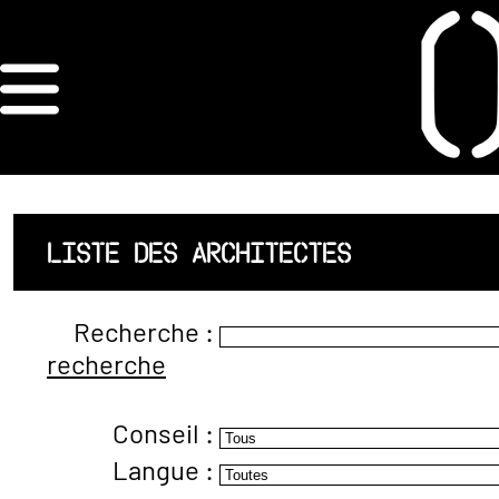
×
ORDRE DES
ARCHITECTES
ACCUEIL
LISTE DES ARCHITECTES
LISTE DES
Recherche :
ARCHITECTES
recherche
JURISPRUDENCE
Conseil :
ANNEXE 4 CODT
Langue :