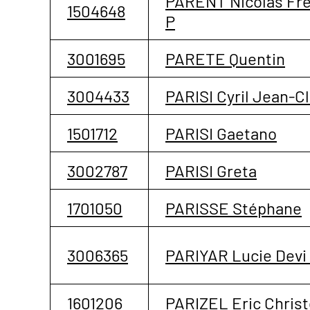
PARENT Nicolas Fré
1504648
P
3001695
PARETE Quentin
3004433
PARISI Cyril Jean-C
1501712
PARISI Gaetano
3002787
PARISI Greta
1701050
PARISSE Stéphane
3006365
PARIYAR Lucie Devi
1601206
PARIZEL Eric Chris