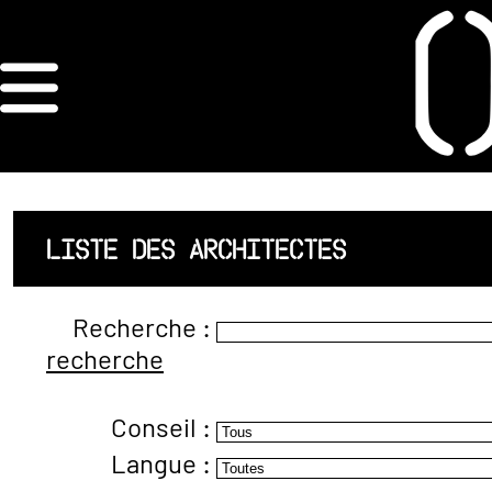
×
ORDRE DES
ARCHITECTES
ACCUEIL
LISTE DES ARCHITECTES
LISTE DES
Recherche :
ARCHITECTES
recherche
JURISPRUDENCE
Conseil :
ANNEXE 4 CODT
Langue :