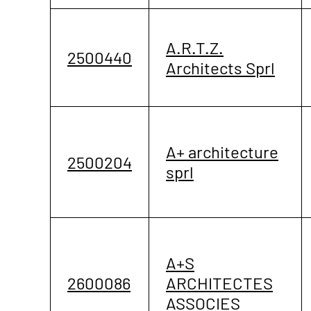
A.R.T.Z.
2500440
Architects Sprl
A+ architecture
2500204
sprl
A+S
2600086
ARCHITECTES
ASSOCIES