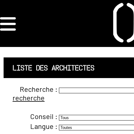
×
ORDRE DES
ARCHITECTES
ACCUEIL
LISTE DES ARCHITECTES
LISTE DES
Recherche :
ARCHITECTES
recherche
JURISPRUDENCE
Conseil :
ANNEXE 4 CODT
Langue :