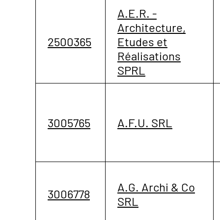
A.E.R. -
Architecture,
2500365
Etudes et
Réalisations
SPRL
3005765
A.F.U. SRL
A.G. Archi & Co
3006778
SRL