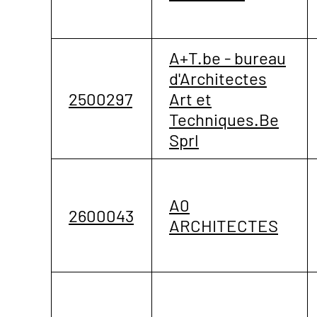
A+T.be - bureau
d'Architectes
2500297
Art et
Techniques.Be
Sprl
A0
2600043
ARCHITECTES