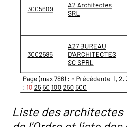
A2 Architectes
3005609
SRL
A27 BUREAU
3002585
D'ARCHITECTES
SC SPRL
Page (max 786) :
« Précédente
1
,
2
,
:
10
25
50
100
250
500
Liste des architectes 
de l'Ordre et liste des