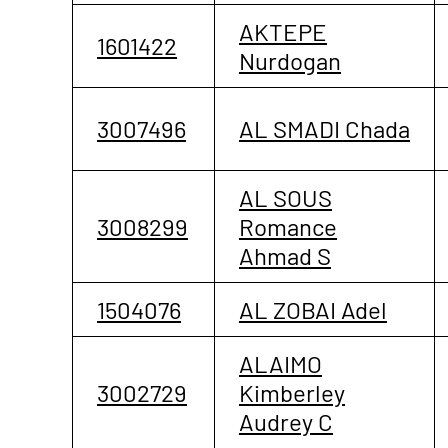
AKTEPE
1601422
Nurdogan
3007496
AL SMADI Chada
AL SOUS
3008299
Romance
Ahmad S
1504076
AL ZOBAI Adel
ALAIMO
3002729
Kimberley
Audrey C