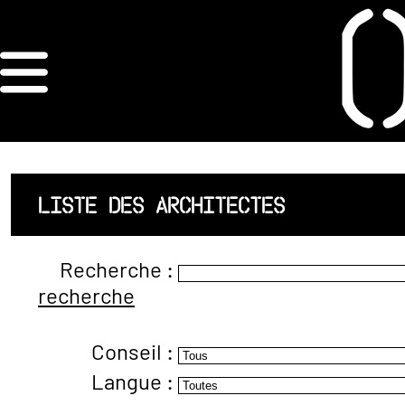
×
ORDRE DES
ARCHITECTES
ACCUEIL
LISTE DES ARCHITECTES
LISTE DES
Recherche :
ARCHITECTES
recherche
JURISPRUDENCE
Conseil :
ANNEXE 4 CODT
Langue :