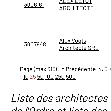
ALEX LETOT
3006161
ARCHITECTE
Alex Vogts
3007848
Architecte SRL
Page (max 315) :
« Précédente
4
,
5
,
:
10
25
50
100
250
500
Liste des architectes 
de l'Ordre et liste des