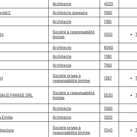
Architecte
4020
rold C
Architecte stagiaire
1560
Architecte
1180
Société à responsabilité
ts
1050
limitée
Architecte
6060
Architecte
1180
Architecte
7160
Société privée à
rl
1367
responsabilité limitée
Société à responsabilité
IBAUD PARAGE SRL
5530
limitée
Architecte
1060
 Emilia
Architecte
1200
Société privée à
itecture
1040
responsabilité limitée