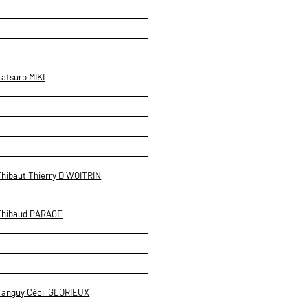
Tatsuro MIKI
Thibaut Thierry D WOITRIN
Thibaud PARAGE
Tanguy Cécil GLORIEUX