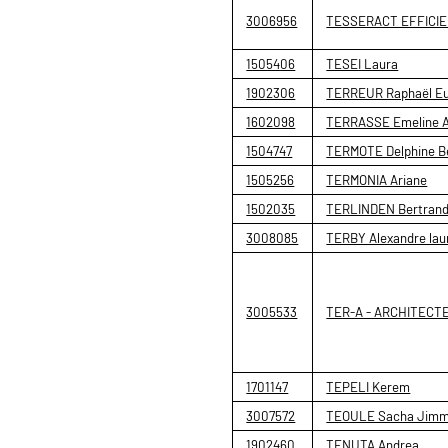
3006956
TESSERACT EFFICI
1505406
TESEI Laura
1902306
TERREUR Raphaël E
1602098
TERRASSE Emeline 
1504747
TERMOTE Delphine B
1505256
TERMONIA Ariane
1502035
TERLINDEN Bertran
3008085
TERBY Alexandre lau
3005533
TER-A - ARCHITECT
1701147
TEPELI Kerem
3007572
TEOULE Sacha Jimm
1902460
TENUTA Andrea