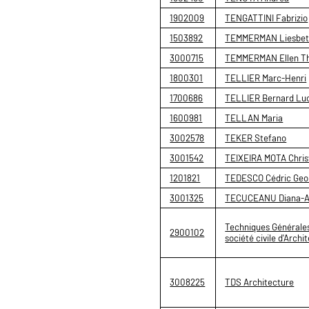
1902009
TENGATTINI Fabrizio
1503892
TEMMERMAN Liesbe
3000715
TEMMERMAN Ellen T
1800301
TELLIER Marc-Henri
1700686
TELLIER Bernard Lu
1600981
TELLAN Maria
3002578
TEKER Stefano
3001542
TEIXEIRA MOTA Chris
1201821
TEDESCO Cédric Geo
3001325
TECUCEANU Diana-A
Techniques Générales
2900102
société civile d'Archi
3008225
TDS Architecture