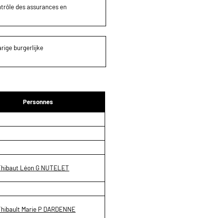
ontrôle des assurances en
rige burgerlijke
Personnes
Thibaut Léon G NUTELET
Thibault Marie P DARDENNE