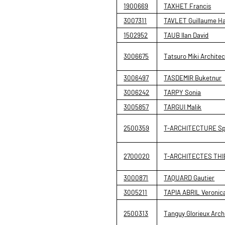
1900669
TAXHET Francis
3007311
TAVLET Guillaume Ha
1502952
TAUB Ilan David
3006675
Tatsuro Miki Architec
3006497
TASDEMIR Buketnur
3006242
TARPY Sonia
3005857
TARGUI Malik
2500359
T-ARCHITECTURE Sp
2700020
T-ARCHITECTES TH
3000871
TAQUARD Gautier
3005211
TAPIA ABRIL Veronica
2500313
Tanguy Glorieux Arch