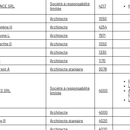
Société à responsabilité
ENCE SRL
4217
limitée
Architecte
1050
ugène H
Architecte
4254
Anne L
Architecte
7971
erthe G
Architecte
1050
Architecte
1330
d
Architecte
1170
rent A
Architecte stagiaire
3078
Société à responsabilité
ES SRL
4000
limitée
Architecte
4000
y R
Architecte stagiaire
4020
Architecte
4020