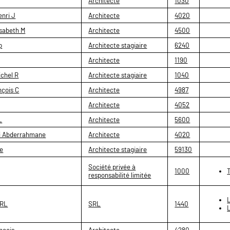
Architecte
1030
nri J
Architecte
4020
sabeth M
Architecte
4500
p
Architecte stagiaire
6240
Architecte
1190
chel R
Architecte stagiaire
1040
nçois C
Architecte
4987
Architecte
4052
L
Architecte
5600
i Abderrahmane
Architecte
4020
e
Architecte stagiaire
59130
Société privée à
1000
responsabilité limitée
SRL
SRL
1440
nçois
Architecte
4280