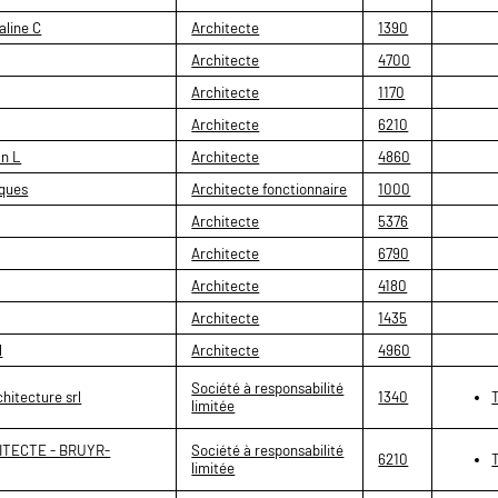
line C
Architecte
1390
Architecte
4700
Architecte
1170
Architecte
6210
n L
Architecte
4860
ques
Architecte fonctionnaire
1000
Architecte
5376
Architecte
6790
Architecte
4180
Architecte
1435
l
Architecte
4960
Société à responsabilité
hitecture srl
1340
limitée
HITECTE - BRUYR-
Société à responsabilité
6210
limitée