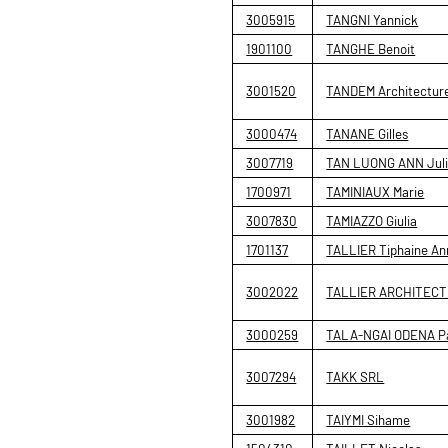
3005915
TANGNI Yannick
1901100
TANGHE Benoit
3001520
TANDEM Architecture
3000474
TANANE Gilles
3007719
TAN LUONG ANN Juli
1700971
TAMINIAUX Marie
3007830
TAMIAZZO Giulia
1701137
TALLIER Tiphaine An
3002022
TALLIER ARCHITECT
3000259
TALA-NGAI ODENA Pa
3007294
TAKK SRL
3001982
TAIYMI Sihame