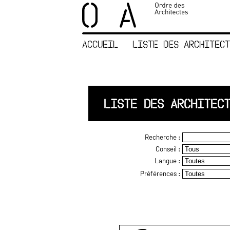
×
ORDRE DES
ARCHITECTES
ACCUEIL
LISTE DES ARCHITECT
ACCUEIL
LISTE DES
ARCHITECTES
JURISPRUDENCE
LISTE DES ARCHITEC
ANNEXE 4 CODT
NOUS
Recherche :
CONTACTER
Conseil :
Langue :
Préférences :