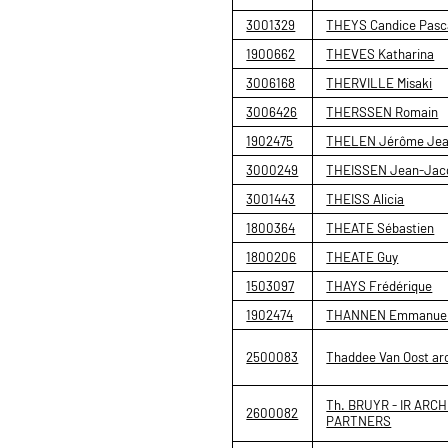
3001329
THEYS Candice Pasca
1900662
THEVES Katharina
3006168
THERVILLE Misaki
3006426
THERSSEN Romain
1902475
THELEN Jérôme Jea
3000249
THEISSEN Jean-Jac
3001443
THEISS Alicia
1800364
THEATE Sébastien
1800206
THEATE Guy
1503097
THAYS Frédérique
1902474
THANNEN Emmanue
2500083
Thaddee Van Oost arc
Th. BRUYR - IR ARC
2600082
PARTNERS