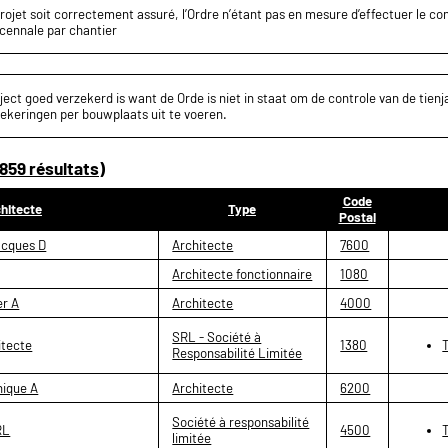
projet soit correctement assuré, l’Ordre n’étant pas en mesure d’effectuer le c
écennale par chantier
ect goed verzekerd is want de Orde is niet in staat om de controle van de tienja
ekeringen per bouwplaats uit te voeren.
859 résultats)
Code
hitecte
Type
Postal
acques D
Architecte
7600
Architecte fonctionnaire
1080
er A
Architecte
4000
SRL - Société à
itecte
1380
Responsabilité Limitée
nique A
Architecte
6200
Société à responsabilité
RL
4500
limitée