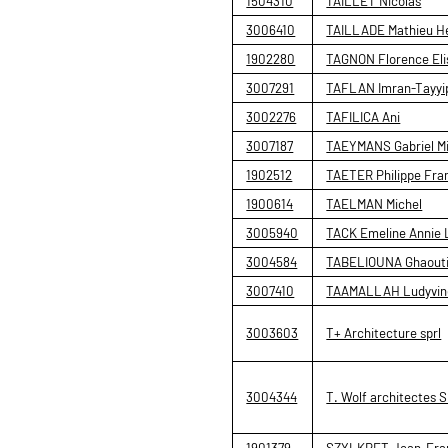
1504310
TAILLET Nicolas
3006410
TAILLADE Mathieu He
1902280
TAGNON Florence Eli
3007291
TAFLAN Imran-Tayyi
3002276
TAFILICA Ani
3007187
TAEYMANS Gabriel Mi
1902512
TAETER Philippe Fra
1900614
TAELMAN Michel
3005940
TACK Emeline Annie 
3004584
TABELIOUNA Ghaout
3007410
TAAMALLAH Ludyvin
3003603
T+ Architecture sprl
3004344
T. Wolf architectes 
1901379
SZYLKRET Jean-Fra