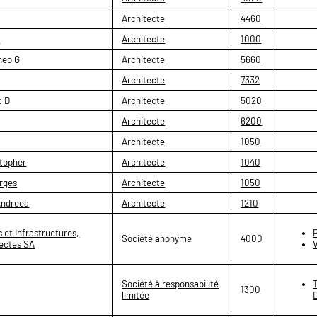
Architecte
4460
t
Architecte
1000
heo G
Architecte
5660
Architecte
7332
c D
Architecte
5020
Architecte
6200
Architecte
1050
topher
Architecte
1040
rges
Architecte
1050
ndreea
Architecte
1210
 et Infrastructures,
Société anonyme
4000
tectes SA
Société à responsabilité
1300
limitée