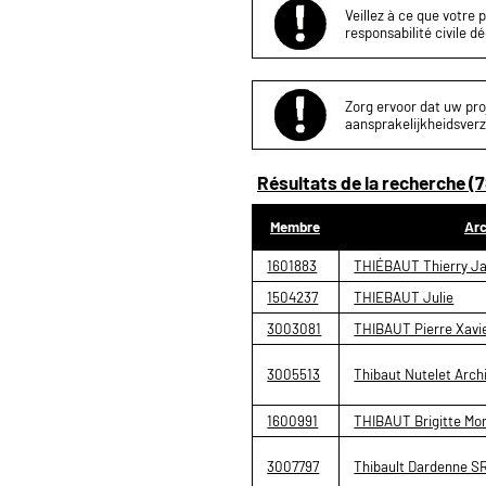
Veillez à ce que votre 
responsabilité civile d
Zorg ervoor dat uw proj
aansprakelijkheidsverz
Résultats de la recherche (7
Membre
Arc
1601883
THIÉBAUT Thierry J
1504237
THIEBAUT Julie
3003081
THIBAUT Pierre Xavi
3005513
Thibaut Nutelet Arch
1600991
THIBAUT Brigitte Mo
3007797
Thibault Dardenne S