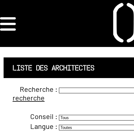
×
ORDRE DES
ARCHITECTES
ACCUEIL
LISTE DES ARCHITECTES
LISTE DES
Recherche :
ARCHITECTES
recherche
JURISPRUDENCE
Conseil :
ANNEXE 4 CODT
Langue :