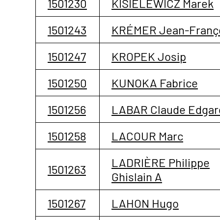
1501230
KISIELEWICZ Marek
1501243
KRÉMER Jean-Franç
1501247
KROPEK Josip
1501250
KUNOKA Fabrice
1501256
LABAR Claude Edgar
1501258
LACOUR Marc
LADRIÈRE Philippe
1501263
Ghislain A
1501267
LAHON Hugo