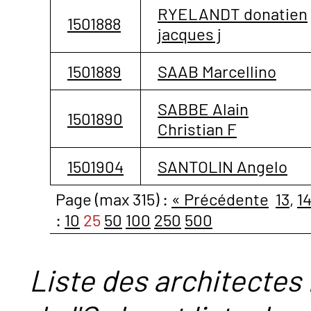
RYELANDT donatien
1501888
jacques j
1501889
SAAB Marcellino
SABBE Alain
1501890
Christian F
1501904
SANTOLIN Angelo
Page (max 315) :
« Précédente
13
,
1
:
10
25
50
100
250
500
Liste des architectes 