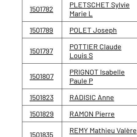
PLETSCHET Sylvie
1501782
Marie L
1501789
POLET Joseph
POTTIER Claude
1501797
Louis S
PRIGNOT Isabelle
1501807
Paule P
1501823
RADISIC Anne
1501829
RAMON Pierre
REMY Mathieu Valère
1501835