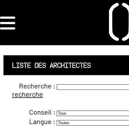
×
ORDRE DES
ARCHITECTES
ACCUEIL
LISTE DES ARCHITECTES
LISTE DES
Recherche :
ARCHITECTES
recherche
JURISPRUDENCE
Conseil :
ANNEXE 4 CODT
Langue :