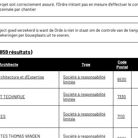
projet soit correctement assuré, l’Ordre n’étant pas en mesure d’effectuer le c
écennale par chantier
ect goed verzekerd is want de Orde is niet in staat om de controle van de tienja
ekeringen per bouwplaats uit te voeren.
859 résultats)
Code
Architecte
Type
Postal
chitecture et d'Expertise
Société à responsabilité
6530
limitée
Société à responsabilité
ET TECHNIQUE
7330
limitée
Société à responsabilité
TES
7110
limitée
CTES THOMAS VANDEN
Société à responsabilité