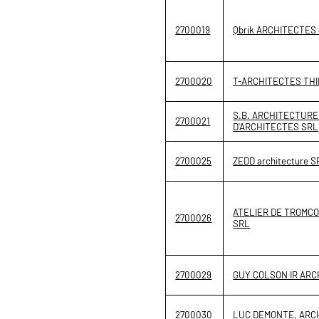
2700019
Qbrik ARCHITECTES
2700020
T-ARCHITECTES TH
S.B. ARCHITECTURE
2700021
D'ARCHITECTES SRL
2700025
ZEDD architecture S
ATELIER DE TROMC
2700026
SRL
2700029
GUY COLSON IR ARC
2700030
LUC DEMONTE, ARC