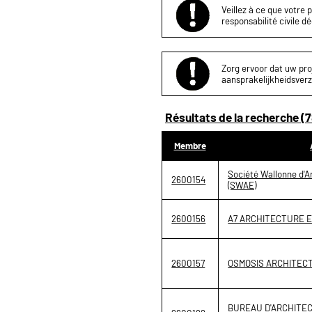
Veillez à ce que votre 
responsabilité civile d
Zorg ervoor dat uw proj
aansprakelijkheidsverz
Résultats de la recherche (7
Membre
Société Wallonne d'Ar
2600154
(SWAE)
2600156
A7 ARCHITECTURE 
2600157
OSMOSIS ARCHITEC
BUREAU D'ARCHITE