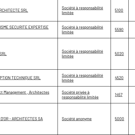
Société à responsabilité
ARCHITECTE SRL
5100
limitée
ISME SECURITE EXPERTISE
Société à responsabilité
5590
limitée
Société à responsabilité
 SRL
5020
limitée
Société à responsabilité
PTION TECHNIQUE SRL
4520
limitée
ect Management , Architectes
Société privée à
1457
responsabilité limitée
 D'OR - ARCHITECTES SA
Société anonyme
5000