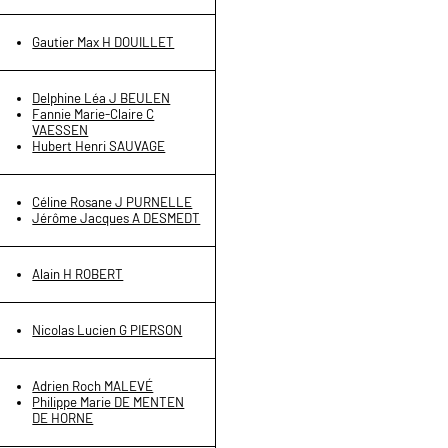
Gautier Max H DOUILLET
Delphine Léa J BEULEN
Fannie Marie-Claire C
VAESSEN
Hubert Henri SAUVAGE
Céline Rosane J PURNELLE
Jérôme Jacques A DESMEDT
Alain H ROBERT
Nicolas Lucien G PIERSON
Adrien Roch MALEVÉ
Philippe Marie DE MENTEN
DE HORNE