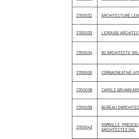
2700032
ARCHITECTURE LEB
2700033
LEROUGE ARCHITEC
2700034
B2 ARCHITECTE SR
2700035
CORBACREATIVE-ATE
2700038
CAROLE BRUNIN AR
2700039
BUREAU D'ARCHITE
SOMVILLE, PRESCIU
2700043
ARCHITECTES SRL