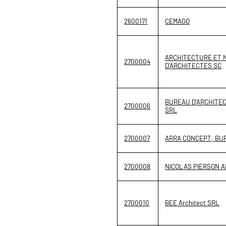
2600171
CEMAGO
ARCHITECTURE ET 
2700004
D'ARCHITECTES SC
BUREAU D'ARCHITE
2700006
SRL
2700007
ARRA CONCEPT, BU
2700008
NICOLAS PIERSON 
2700010
BEE Architect SRL