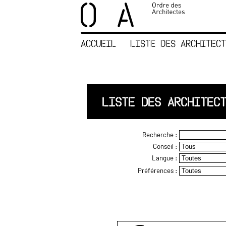
×
ORDRE DES
ARCHITECTES
ACCUEIL
LISTE DES ARCHITECT
ACCUEIL
LISTE DES
ARCHITECTES
JURISPRUDENCE
LISTE DES ARCHITEC
ANNEXE 4 CODT
NOUS
Recherche :
CONTACTER
Conseil :
Langue :
Préférences :