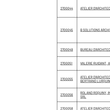
2700044
ATELIER D'ARCHITE
2700045
B SOLUTIONS ARCH
2700049
BUREAU D'ARCHITE
2700051
VALERIE RUIDANT, 
ATELIER D'ARCHITE
2700055
BERTRAND LURQUIN
ROLAND ROQUINY, I
2700056
SRL
2700058
ATELIER D'ARCHITE