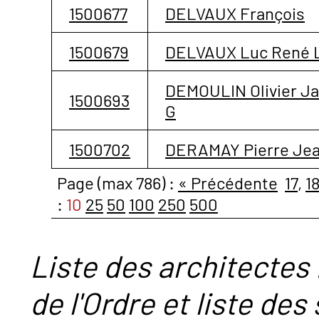
1500677
DELVAUX François
1500679
DELVAUX Luc René 
DEMOULIN Olivier J
1500693
G
1500702
DERAMAY Pierre Jea
Page (max 786) :
« Précédente
17
,
1
:
10
25
50
100
250
500
Liste des architectes 
de l'Ordre et liste des