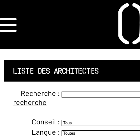
×
ORDRE DES
ARCHITECTES
ACCUEIL
LISTE DES ARCHITECTES
LISTE DES
Recherche :
ARCHITECTES
recherche
JURISPRUDENCE
Conseil :
ANNEXE 4 CODT
Langue :