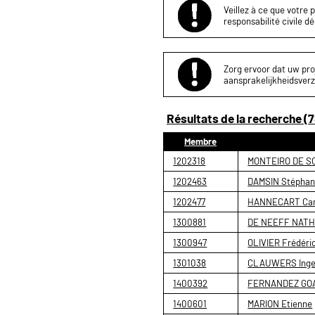
Veillez à ce que votre 
responsabilité civile d
Zorg ervoor dat uw proj
aansprakelijkheidsverz
Résultats de la recherche (7
Membre
1202318
MONTEIRO DE SO
1202463
DAMSIN Stépha
1202477
HANNECART Cam
1300881
DE NEEFF NATH
1300947
OLIVIER Frédéri
1301038
CLAUWERS Ing
1400392
FERNANDEZ GOA
1400601
MARION Etienne