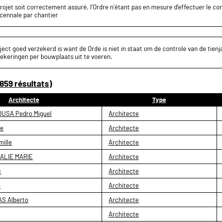
projet soit correctement assuré, l’Ordre n’étant pas en mesure d’effectuer le c
écennale par chantier
ect goed verzekerd is want de Orde is niet in staat om de controle van de tienja
ekeringen per bouwplaats uit te voeren.
859 résultats)
Architecte
Type
USA Pedro Miguel
Architecte
ne
Architecte
ille
Architecte
ALIE MARIE
Architecte
c
Architecte
e
Architecte
S Alberto
Architecte
Architecte