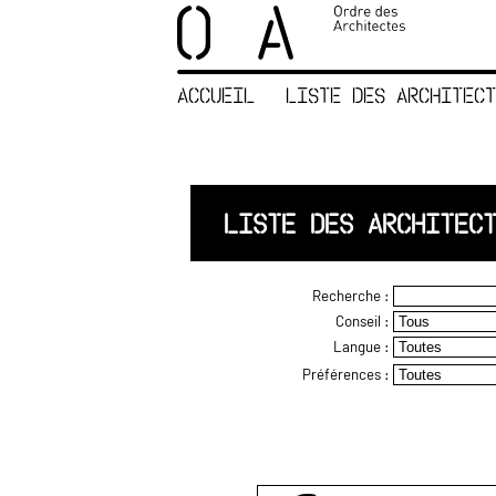
×
ORDRE DES
ARCHITECTES
ACCUEIL
LISTE DES ARCHITECT
ACCUEIL
LISTE DES
ARCHITECTES
JURISPRUDENCE
LISTE DES ARCHITEC
ANNEXE 4 CODT
NOUS
Recherche :
CONTACTER
Conseil :
Langue :
Préférences :