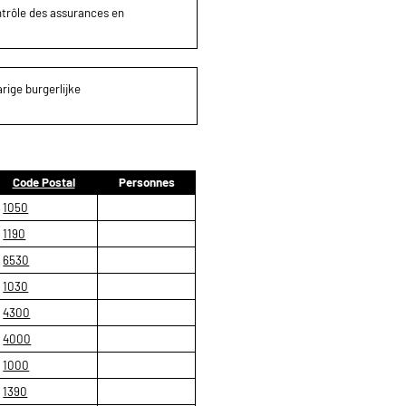
ontrôle des assurances en
rige burgerlijke
Code Postal
Personnes
1050
1190
6530
1030
4300
4000
1000
1390