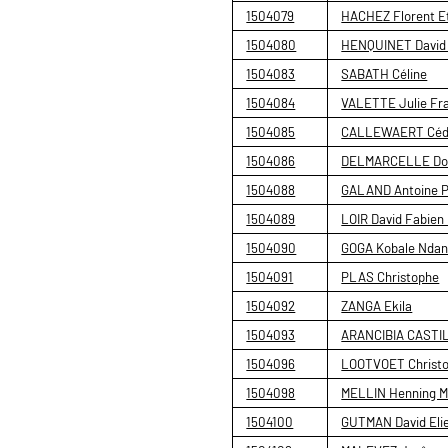
1504079
HACHEZ Florent E
1504080
HENQUINET David 
1504083
SABATH Céline
1504084
VALETTE Julie Fr
1504085
CALLEWAERT Cédr
1504086
DELMARCELLE Do
1504088
GALAND Antoine P
1504089
LOIR David Fabien
1504090
GOGA Kobale Nda
1504091
PLAS Christophe
1504092
ZANGA Ekila
1504093
ARANCIBIA CASTIL
1504096
LOOTVOET Christo
1504098
MELLIN Henning M
1504100
GUTMAN David Eli