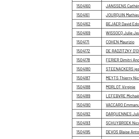
1504160
JANSSENS Cathéri
1504161
JOURQUIN Mathieu
1504162
BEJAER David Edo
1504169
WISSOCQ Julie Je
1504171
COHEN Maurizio
1504172
DE RADZITZKY D'
1504178
FERIER Dimitri An
1504180
STEENACKERS jean-
1504187
MEYTS Thierry Nic
1504188
MORLOT Virginie
1504189
LEFEBVRE Michaël
1504190
VACCARO Emmanu
1504192
DARQUENNES Juli
1504193
SCHUYBROEK Nico
1504195
DEVOS Blaise Anto