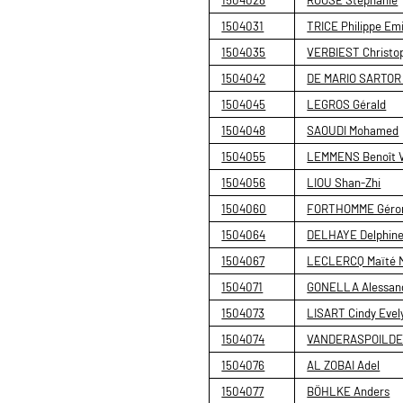
1504031
TRICE Philippe Emi
1504035
VERBIEST Christo
1504042
DE MARIO SARTOR
1504045
LEGROS Gérald
1504048
SAOUDI Mohamed
1504055
LEMMENS Benoît V
1504056
LIOU Shan-Zhi
1504060
FORTHOMME Gérom
1504064
DELHAYE Delphin
1504067
LECLERCQ Maïté M
1504071
GONELLA Alessan
1504073
LISART Cindy Evel
1504074
VANDERASPOILDEN
1504076
AL ZOBAI Adel
1504077
BÖHLKE Anders