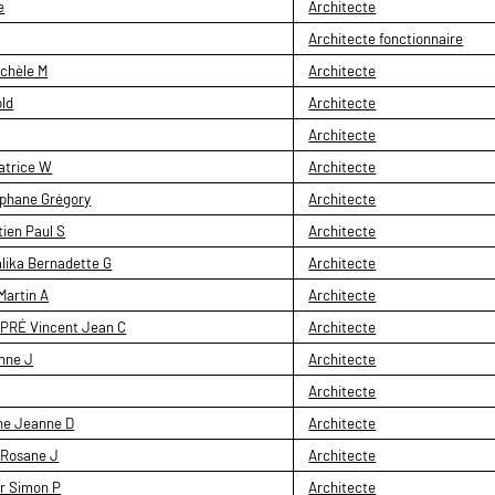
e
Architecte
Architecte fonctionnaire
chèle M
Architecte
ld
Architecte
Architecte
atrice W
Architecte
phane Grégory
Architecte
ien Paul S
Architecte
ika Bernadette G
Architecte
artin A
Architecte
PRÉ Vincent Jean C
Architecte
nne J
Architecte
Architecte
ne Jeanne D
Architecte
Rosane J
Architecte
r Simon P
Architecte