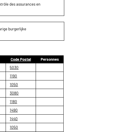
ontrôle des assurances en
rige burgerlijke
Code Postal
Personnes
5030
1190
1050
3080
1180
1490
1440
1050