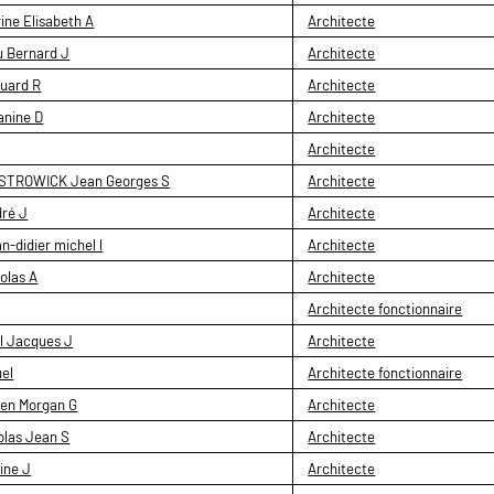
ne Elisabeth A
Architecte
 Bernard J
Architecte
uard R
Architecte
anine D
Architecte
Architecte
OSTROWICK Jean Georges S
Architecte
dré J
Architecte
didier michel l
Architecte
olas A
Architecte
Architecte fonctionnaire
 Jacques J
Architecte
el
Architecte fonctionnaire
en Morgan G
Architecte
las Jean S
Architecte
ine J
Architecte