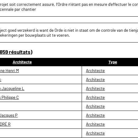
projet soit correctement assuré, l’Ordre n’étant pas en mesure d’effectuer le c
écennale par chantier
ect goed verzekerd is want de Orde is niet in staat om de controle van de tienja
ekeringen per bouwplaats uit te voeren.
859 résultats)
Architecte
Type
ne Henri M
Architecte
c
Architecte
 Jacqueline L
Architecte
Philippe C
Architecte
Architecte
Jacques P
Architecte
DRÉ R
Architecte
Architecte