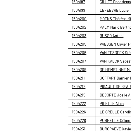
1504197
GILLET Donatienn
1504199
LEFEBVRE Lucie
1504200
MOENS Thérèse Mi
1504202
PALM Mario Bertho
1504203
RUSSO Antoni
1504205
VAESSEN Olivier P
1504206
VAN EESBEEK Sté
1504207
VAN KALCK Sébast
1504209
DE HEMPTINNE Mal
1504211
GOFFART Damien M
1504212
PIGAULT DE BEAU
1504215
DECORTE Joëlle A
1504222
PILETTE Alain
1504226
LE GRELLE Caroli
1504228
PURNELLE Céline 
1504231
BURGRAEVE Xavie