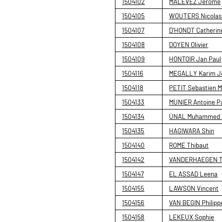
1504102
MALEVEZ Jerôme
1504105
WOUTERS Nicolas 
1504107
D'HONDT Catherin
1504108
DOYEN Olivier
1504109
HONTOIR Jan Paul
1504116
MEGALLY Karim J
1504118
PETIT Sebastien M
1504133
MUNIER Antoine P
1504134
ÜNAL Muhammed A
1504135
HAGIWARA Shin
1504140
ROME Thibaut
1504142
VANDERHAEGEN T
1504147
EL ASSAD Leena
1504155
LAWSON Vincent
1504156
VAN BEGIN Philipp
1504158
LEKEUX Sophie