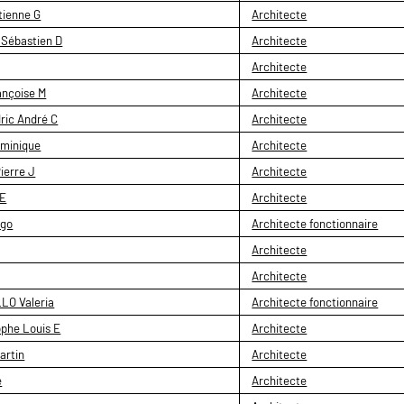
tienne G
Architecte
Sébastien D
Architecte
Architecte
ançoise M
Architecte
ic André C
Architecte
minique
Architecte
ierre J
Architecte
 E
Architecte
ngo
Architecte fonctionnaire
Architecte
Architecte
LO Valeria
Architecte fonctionnaire
phe Louis E
Architecte
artin
Architecte
e
Architecte