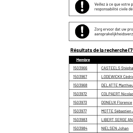
Veillez à ce que votre 
responsabilité civile d
Zorg ervoor dat uw proj
aansprakelijkheidsverz
Résultats de la recherche (7
Membre
1503966
CASTEELS Stépha
1503967
LODEWICKX Cédri
1503968
DELATTE Matthieu
1503972
COLPAERT Nicolas 
1503973
DONEUX Florence
1503977
MOTTE Sébastien 
1503983
LIBERT SERGE AN
1503984
NIELSEN Johan