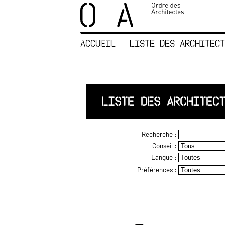
×
ORDRE DES
ARCHITECTES
ACCUEIL
LISTE DES ARCHITECT
ACCUEIL
LISTE DES
ARCHITECTES
JURISPRUDENCE
LISTE DES ARCHITEC
ANNEXE 4 CODT
NOUS
Recherche :
CONTACTER
Conseil :
Langue :
Préférences :