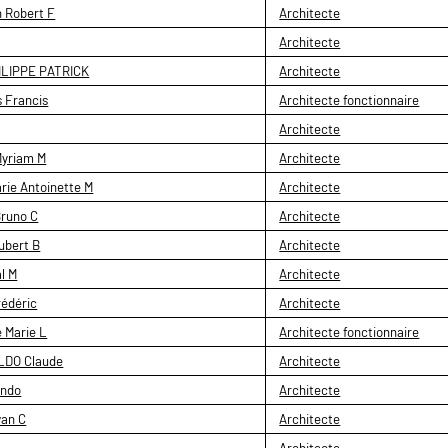
 Robert F
Architecte
Architecte
ILIPPE PATRICK
Architecte
 Francis
Architecte fonctionnaire
Architecte
Myriam M
Architecte
e Antoinette M
Architecte
runo C
Architecte
ubert B
Architecte
l M
Architecte
édéric
Architecte
 Marie L
Architecte fonctionnaire
DO Claude
Architecte
ando
Architecte
van C
Architecte
Architecte