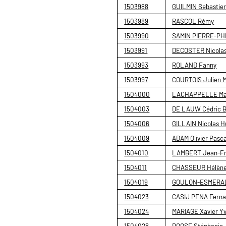
1503988
GUILMIN Sebastien
1503989
RASCOL Rémy
1503990
SAMIN PIERRE-PH
1503991
DECOSTER Nicolas
1503993
ROLAND Fanny
1503997
COURTOIS Julien 
1504000
LACHAPPELLE Mari
1504003
DE LAUW Cédric B
1504006
GILLAIN Nicolas H
1504009
ADAM Olivier Pasca
1504010
LAMBERT Jean-Fr
1504011
CHASSEUR Hélène
1504019
GOULON-ESMERAL
1504023
CASIJ PENA Fern
1504024
MARIAGE Xavier Y
1504028
ROOSE Stéphanie