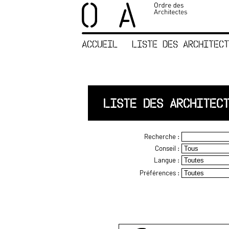
×
ORDRE DES
ARCHITECTES
ACCUEIL
LISTE DES ARCHITECT
ACCUEIL
LISTE DES
ARCHITECTES
JURISPRUDENCE
LISTE DES ARCHITEC
ANNEXE 4 CODT
NOUS
Recherche :
CONTACTER
Conseil :
Langue :
Préférences :