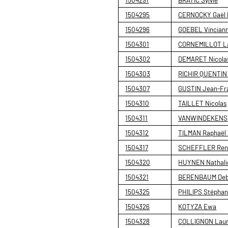
1504295
CERNOCKY Gaël P
1504296
GOEBEL Vincian
1504301
CORNEMILLOT L
1504302
DEMARET Nicola
1504303
RICHIR QUENTIN
1504307
GUSTIN Jean-Fr
1504310
TAILLET Nicolas
1504311
VANWINDEKENS 
1504312
TILMAN Raphaël 
1504317
SCHEFFLER Ren
1504320
HUYNEN Nathali
1504321
BERENBAUM Deb
1504325
PHILIPS Stéphan
1504326
KOTYZA Ewa
1504328
COLLIGNON Laur