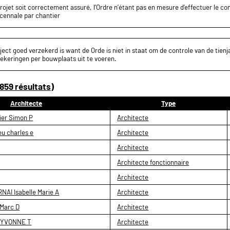
projet soit correctement assuré, l’Ordre n’étant pas en mesure d’effectuer le c
écennale par chantier
ect goed verzekerd is want de Orde is niet in staat om de controle van de tienja
ekeringen per bouwplaats uit te voeren.
859 résultats)
Architecte
Type
er Simon P
Architecte
u charles e
Architecte
Architecte
Architecte fonctionnaire
Architecte
AI Isabelle Marie A
Architecte
Marc D
Architecte
 YVONNE T
Architecte