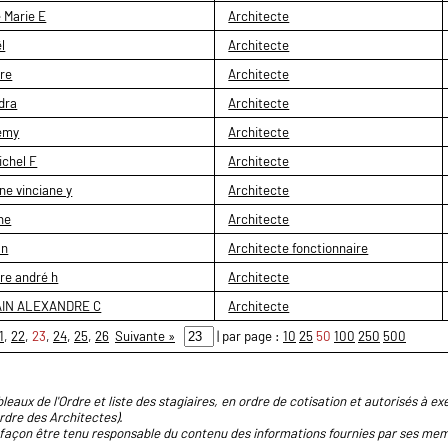
 Marie E
Architecte
l
Architecte
re
Architecte
dra
Architecte
emy
Architecte
ichel F
Architecte
e vinciane y
Architecte
ne
Architecte
an
Architecte fonctionnaire
e andré h
Architecte
IN ALEXANDRE C
Architecte
1
,
22
,
23
,
24
,
25
,
26
Suivante »
| par page :
10
25
50
100
250
500
leaux de l'Ordre et liste des stagiaires, en ordre de cotisation et autorisés à exe
Ordre des Architectes).
façon être tenu responsable du contenu des informations fournies par ses memb