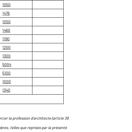
1050
1476
1050
1460
1190
1200
1300
5004
5100
1000
1340
rcer la profession d'architecte (article 38
res, telles que reprises par la présente