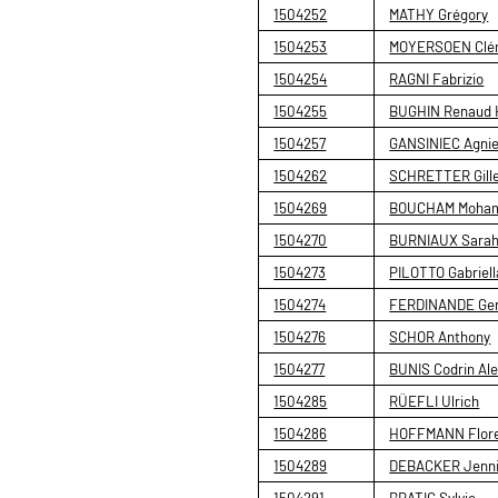
1504252
MATHY Grégory
1504253
MOYERSOEN Clé
1504254
RAGNI Fabrizio
1504255
BUGHIN Renaud 
1504257
GANSINIEC Agni
1504262
SCHRETTER Gill
1504269
BOUCHAM Moha
1504270
BURNIAUX Sara
1504273
PILOTTO Gabriell
1504274
FERDINANDE Ger
1504276
SCHOR Anthony
1504277
BUNIS Codrin Al
1504285
RÜEFLI Ulrich
1504286
HOFFMANN Flore
1504289
DEBACKER Jennif
1504291
BRATIC Sylvie