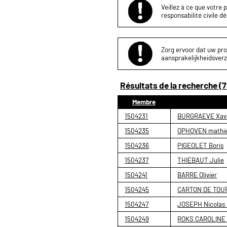
Veillez à ce que votre 
responsabilité civile d
Zorg ervoor dat uw proj
aansprakelijkheidsverz
Résultats de la recherche (7
Membre
1504231
BURGRAEVE Xavi
1504235
OPHOVEN mathie
1504236
PIGEOLET Boris
1504237
THIEBAUT Julie
1504241
BARRE Olivier
1504245
CARTON DE TOURN
1504247
JOSEPH Nicolas 
1504249
ROKS CAROLINE