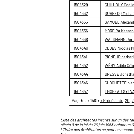
1504329
GUILLOUX Gaëlle
1504332
DURBECQ Michaë
1504333
SAMUEL Alexand
1504336
MOREIRA Kassan
1504338
WALDMANN Jer
1504340
CLOËS Nicolas M
1504341
PIGNEUR catherin
1504342
WÉRY Adèle Céli
1504344
DRESSE Jonath
1504346
CLOQUETTE pierr
1504347
THOREAU SYLVA
Page (max 158) :
« Précédente
20
,
2
Liste des architectes inscrits sur un des tab
alinéa 9 de la loi du 26 juin 1963 créant un 
L'Ordre des Architectes ne peut en aucune 