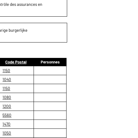
ontrôle des assurances en
rige burgerlijke
Code Postal
Personnes
1150
1040
1150
1080
1200
5560
1470
1050