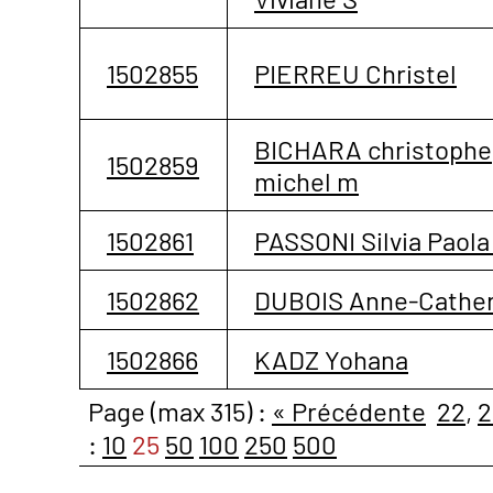
1502855
PIERREU Christel
BICHARA christophe
1502859
michel m
1502861
PASSONI Silvia Paola
1502862
DUBOIS Anne-Cather
1502866
KADZ Yohana
Page (max 315) :
« Précédente
22
,
2
:
10
25
50
100
250
500