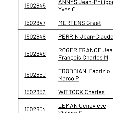
ANNYS Jean-Philipp
1502845
Yves C
1502847
MERTENS Greet
1502848
PERRIN Jean-Claud
ROGER FRANCE Jea
1502849
François Charles M
TROBBIANI Fabrizio
1502850
Marco P
1502852
WITTOCK Charles
LEMAN Geneviève
1502854
Viviane S