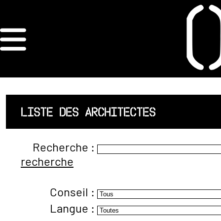
×
ORDRE DES
ARCHITECTES
ACCUEIL
LISTE DES ARCHITECTES
LISTE DES
Recherche :
ARCHITECTES
recherche
JURISPRUDENCE
Conseil :
ANNEXE 4 CODT
Langue :