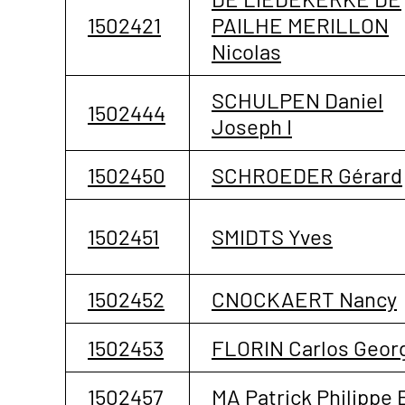
1502421
PAILHE MERILLON
Nicolas
SCHULPEN Daniel
1502444
Joseph I
1502450
SCHROEDER Gérard
1502451
SMIDTS Yves
1502452
CNOCKAERT Nancy
1502453
FLORIN Carlos Geor
1502457
MA Patrick Philippe 