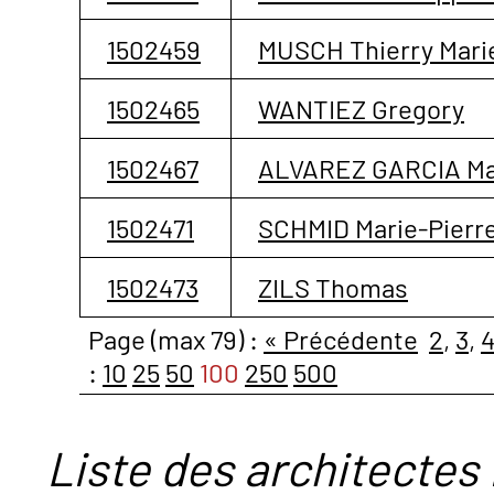
1502459
MUSCH Thierry Mari
1502465
WANTIEZ Gregory
1502467
ALVAREZ GARCIA Ma
1502471
SCHMID Marie-Pierr
1502473
ZILS Thomas
Page (max 79) :
« Précédente
2
,
3
,
:
10
25
50
100
250
500
Liste des architectes 