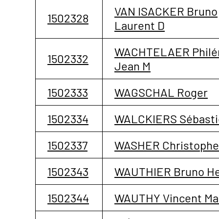
VAN ISACKER Bruno
1502328
Laurent D
WACHTELAER Phil
1502332
Jean M
1502333
WAGSCHAL Roger
1502334
WALCKIERS Sébasti
1502337
WASHER Christophe
1502343
WAUTHIER Bruno He
1502344
WAUTHY Vincent Mar