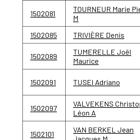
TOURNEUR Marie Pi
1502081
M
1502085
TRIVIÈRE Denis
TUMERELLE Joël
1502089
Maurice
1502091
TUSEI Adriano
VALVEKENS Christo
1502097
Léon A
VAN BERKEL Jean
1502101
Jacques M