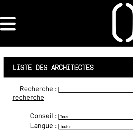
×
ORDRE DES
ARCHITECTES
ACCUEIL
LISTE DES ARCHITECTES
LISTE DES
Recherche :
ARCHITECTES
recherche
JURISPRUDENCE
Conseil :
ANNEXE 4 CODT
Langue :