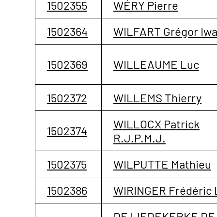
1502355
WÉRY Pierre
1502364
WILFART Grégor Iw
1502369
WILLEAUME Luc
1502372
WILLEMS Thierry
WILLOCX Patrick
1502374
R.J.P.M.J.
1502375
WILPUTTE Mathieu
1502386
WIRINGER Frédéric 
DE LIEDEKERKE DE