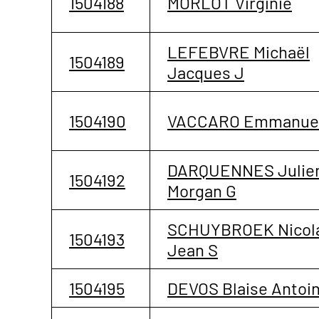
1504188
MORLOT Virginie
LEFEBVRE Michaël
1504189
Jacques J
1504190
VACCARO Emmanue
DARQUENNES Julie
1504192
Morgan G
SCHUYBROEK Nicol
1504193
Jean S
1504195
DEVOS Blaise Antoi