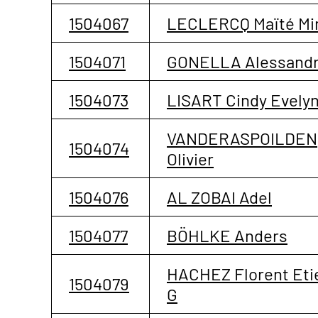
1504067
LECLERCQ Maïté Mi
1504071
GONELLA Alessand
1504073
LISART Cindy Evely
VANDERASPOILDEN
1504074
Olivier
1504076
AL ZOBAI Adel
1504077
BÖHLKE Anders
HACHEZ Florent Eti
1504079
G