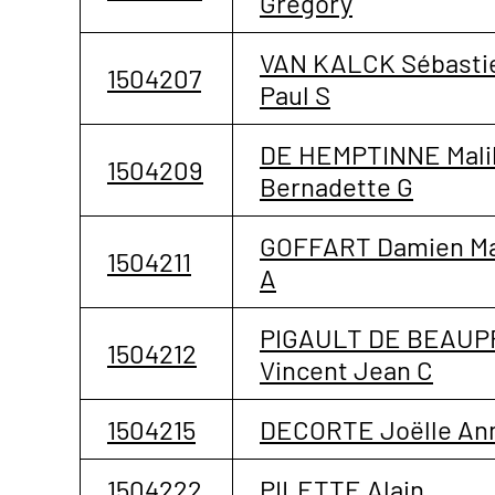
Grégory
VAN KALCK Sébasti
1504207
Paul S
DE HEMPTINNE Mali
1504209
Bernadette G
GOFFART Damien Ma
1504211
A
PIGAULT DE BEAUP
1504212
Vincent Jean C
1504215
DECORTE Joëlle An
1504222
PILETTE Alain