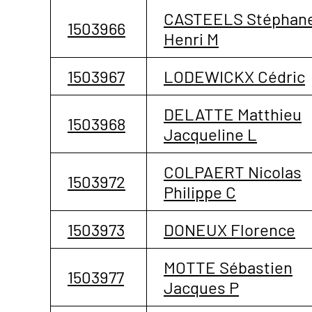
CASTEELS Stéphan
1503966
Henri M
1503967
LODEWICKX Cédric
DELATTE Matthieu
1503968
Jacqueline L
COLPAERT Nicolas
1503972
Philippe C
1503973
DONEUX Florence
MOTTE Sébastien
1503977
Jacques P