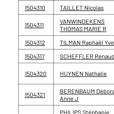
1504310
TAILLET Nicolas
VANWINDEKENS
1504311
THOMAS MARIE R
1504312
TILMAN Raphaël Yve
1504317
SCHEFFLER Renau
1504320
HUYNEN Nathalie
BERENBAUM Debor
1504321
Anne J
PHILIPS Stéphanie