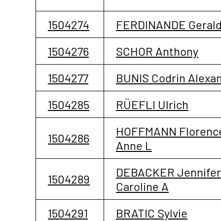
1504274
FERDINANDE Gerald
1504276
SCHOR Anthony
1504277
BUNIS Codrin Alexa
1504285
RÜEFLI Ulrich
HOFFMANN Florenc
1504286
Anne L
DEBACKER Jennifer
1504289
Caroline A
1504291
BRATIC Sylvie