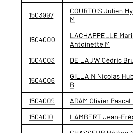
COURTOIS Julien My
1503997
M
LACHAPPELLE Mari
1504000
Antoinette M
1504003
DE LAUW Cédric Br
GILLAIN Nicolas Hu
1504006
B
1504009
ADAM Olivier Pascal
1504010
LAMBERT Jean-Fréd
CHASSEUR Hélène M