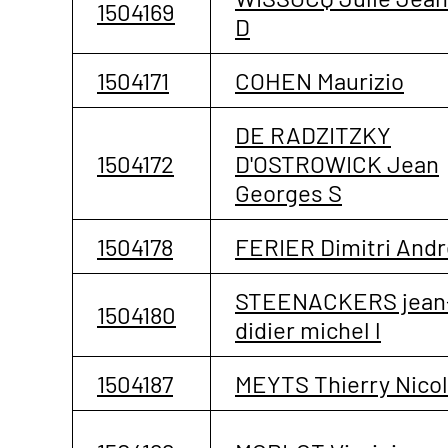
1504169
D
1504171
COHEN Maurizio
DE RADZITZKY
1504172
D'OSTROWICK Jean
Georges S
1504178
FERIER Dimitri Andr
STEENACKERS jean
1504180
didier michel l
1504187
MEYTS Thierry Nicol