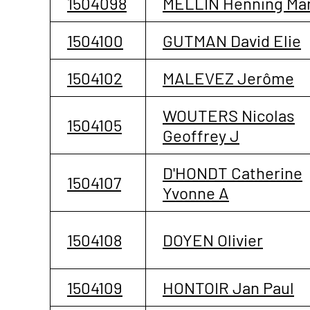
1504098
MELLIN Henning Mar
1504100
GUTMAN David Elie
1504102
MALEVEZ Jerôme
WOUTERS Nicolas
1504105
Geoffrey J
D'HONDT Catherine
1504107
Yvonne A
1504108
DOYEN Olivier
1504109
HONTOIR Jan Paul