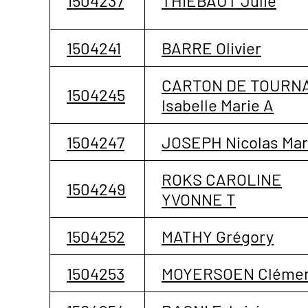
1504237
THIEBAUT Julie
1504241
BARRE Olivier
CARTON DE TOURNA
1504245
Isabelle Marie A
1504247
JOSEPH Nicolas Mar
ROKS CAROLINE
1504249
YVONNE T
1504252
MATHY Grégory
1504253
MOYERSOEN Cléme