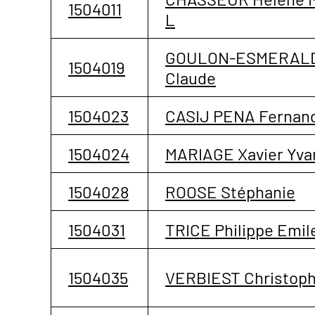
1504011
L
GOULON-ESMERAL
1504019
Claude
1504023
CASIJ PENA Fernan
1504024
MARIAGE Xavier Yva
1504028
ROOSE Stéphanie
1504031
TRICE Philippe Emil
1504035
VERBIEST Christop