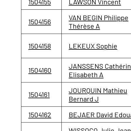
1504155
LAWSON Vincent
VAN BEGIN Philippe
1504156
Thérèse A
1504158
LEKEUX Sophie
JANSSENS Cathéri
1504160
Elisabeth A
JOURQUIN Mathieu
1504161
Bernard J
1504162
BEJAER David Edou
WISSOCQ Julie Jean