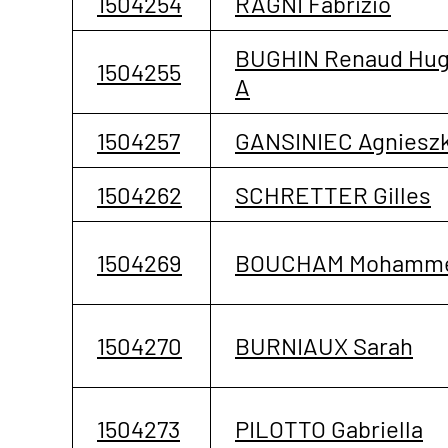
1504254
RAGNI Fabrizio
BUGHIN Renaud Hu
1504255
A
1504257
GANSINIEC Agniesz
1504262
SCHRETTER Gilles
1504269
BOUCHAM Mohamm
1504270
BURNIAUX Sarah
1504273
PILOTTO Gabriella