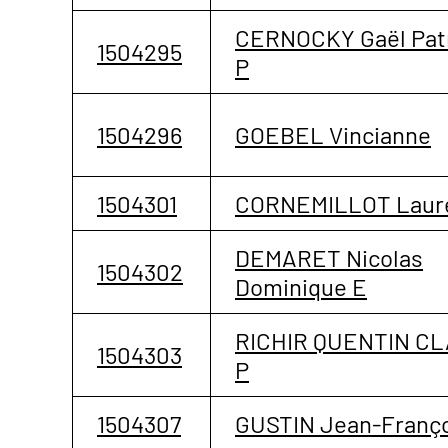
CERNOCKY Gaël Pat
1504295
P
1504296
GOEBEL Vincianne
1504301
CORNEMILLOT Laur
DEMARET Nicolas
1504302
Dominique E
RICHIR QUENTIN CL
1504303
P
1504307
GUSTIN Jean-Franç