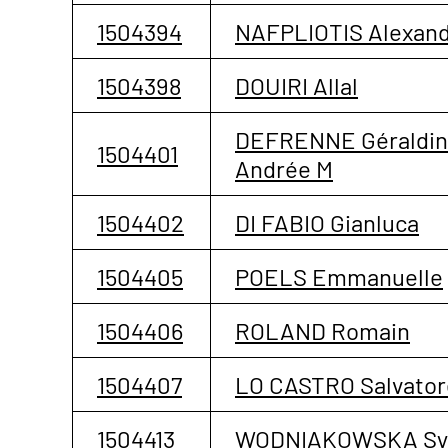
1504394
NAFPLIOTIS Alexan
1504398
DOUIRI Allal
DEFRENNE Géraldi
1504401
Andrée M
1504402
DI FABIO Gianluca
1504405
POELS Emmanuelle
1504406
ROLAND Romain
1504407
LO CASTRO Salvator
1504413
WODNIAKOWSKA Sy