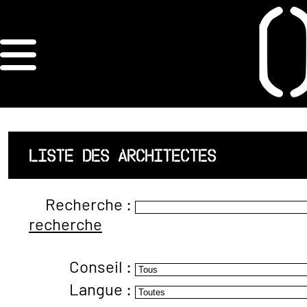
×
ORDRE DES
ARCHITECTES
ACCUEIL
LISTE DES ARCHITECTES
LISTE DES
Recherche :
ARCHITECTES
recherche
JURISPRUDENCE
Conseil :
ANNEXE 4 CODT
Langue :