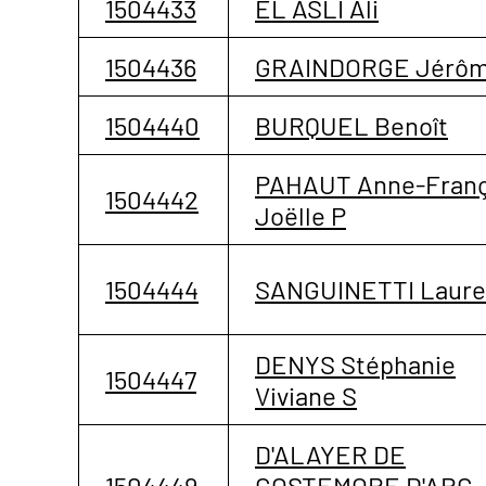
1504433
EL ASLI Ali
1504436
GRAINDORGE Jérô
1504440
BURQUEL Benoît
PAHAUT Anne-Franç
1504442
Joëlle P
1504444
SANGUINETTI Laur
DENYS Stéphanie
1504447
Viviane S
D'ALAYER DE
1504449
COSTEMORE D'ARC