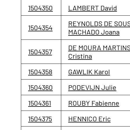
1504350
LAMBERT David
REYNOLDS DE SOU
1504354
MACHADO Joana
DE MOURA MARTINS
1504357
Cristina
1504358
GAWLIK Karol
1504360
PODEVIJN Julie
1504361
ROUBY Fabienne
1504375
HENNICO Eric