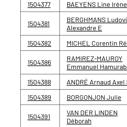
1504377
BAEYENS Line Irène
BERGHMANS Ludovi
1504381
Alexandre E
1504382
MICHEL Corentin Ré
RAMIREZ-MAUROY
1504386
Emmanuel Hamurab
1504388
ANDRÉ Arnaud Axel 
1504389
BORGONJON Julie
VAN DER LINDEN
1504391
Déborah