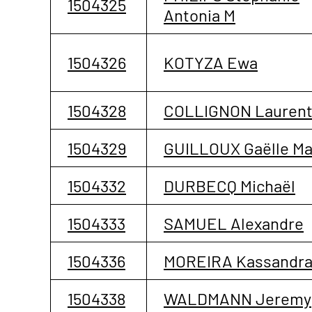
1504325
Antonia M
1504326
KOTYZA Ewa
1504328
COLLIGNON Lauren
1504329
GUILLOUX Gaëlle Ma
1504332
DURBECQ Michaël
1504333
SAMUEL Alexandre
1504336
MOREIRA Kassandr
1504338
WALDMANN Jeremy