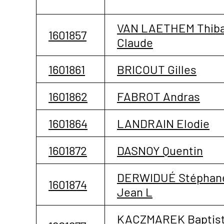
VAN LAETHEM Thib
1601857
Claude
1601861
BRICOUT Gilles
1601862
FABROT Andras
1601864
LANDRAIN Elodie
1601872
DASNOY Quentin
DERWIDUÉ Stéphan
1601874
Jean L
KACZMAREK Baptis