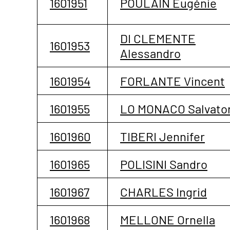
1601951
POULAIN Eugénie
DI CLEMENTE
1601953
Alessandro
1601954
FORLANTE Vincent
1601955
LO MONACO Salvato
1601960
TIBERI Jennifer
1601965
POLISINI Sandro
1601967
CHARLES Ingrid
1601968
MELLONE Ornella