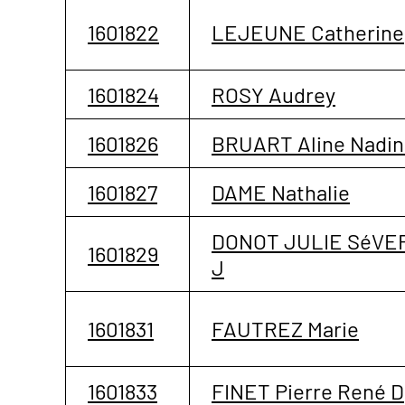
1601822
LEJEUNE Catherine
1601824
ROSY Audrey
1601826
BRUART Aline Nadin
1601827
DAME Nathalie
DONOT JULIE SéVE
1601829
J
1601831
FAUTREZ Marie
1601833
FINET Pierre René D