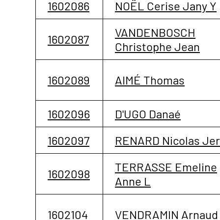
1602086
NOËL Cerise Jany Y
VANDENBOSCH
1602087
Christophe Jean
1602089
AIMÉ Thomas
1602096
D'UGO Danaé
1602097
RENARD Nicolas Jer
TERRASSE Emeline
1602098
Anne L
1602104
VENDRAMIN Arnaud