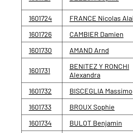
1601724
FRANCE Nicolas Ala
1601726
CAMBIER Damien
1601730
AMAND Arnd
BENITEZ Y RONCHI
1601731
Alexandra
1601732
BISCEGLIA Massimo
1601733
BROUX Sophie
1601734
BULOT Benjamin