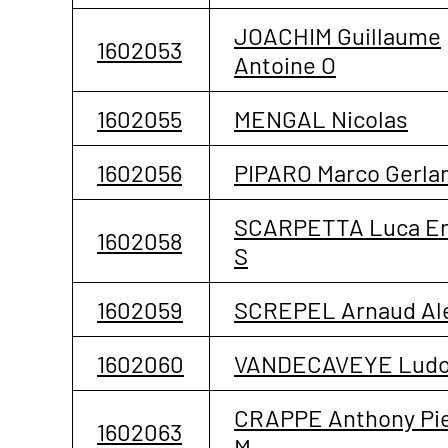
JOACHIM Guillaume
1602053
Antoine O
1602055
MENGAL Nicolas
1602056
PIPARO Marco Gerla
SCARPETTA Luca En
1602058
S
1602059
SCREPEL Arnaud Al
1602060
VANDECAVEYE Ludo
CRAPPE Anthony Pi
1602063
M