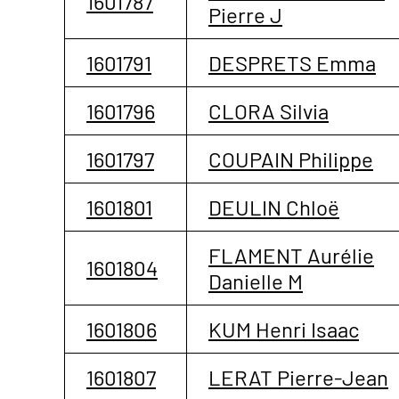
1601787
Pierre J
1601791
DESPRETS Emma
1601796
CLORA Silvia
1601797
COUPAIN Philippe
1601801
DEULIN Chloë
FLAMENT Aurélie
1601804
Danielle M
1601806
KUM Henri Isaac
1601807
LERAT Pierre-Jean