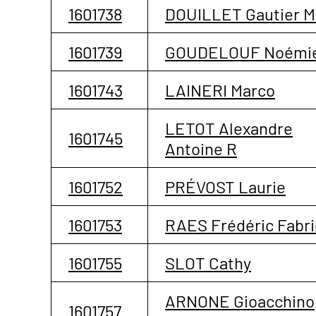
1601738
DOUILLET Gautier M
1601739
GOUDELOUF Noémi
1601743
LAINERI Marco
LETOT Alexandre
1601745
Antoine R
1601752
PRÉVOST Laurie
1601753
RAES Frédéric Fabri
1601755
SLOT Cathy
ARNONE Gioacchino
1601757