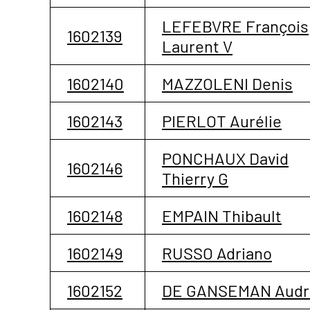
LEFEBVRE François
1602139
Laurent V
1602140
MAZZOLENI Denis
1602143
PIERLOT Aurélie
PONCHAUX David
1602146
Thierry G
1602148
EMPAIN Thibault
1602149
RUSSO Adriano
1602152
DE GANSEMAN Audr