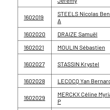
Jérémy
STEELS Nicolas Ben
1602019
A
1602020
DRAIZE Samuël
1602021
MOULIN Sébastien
1602027
STASSIN Krystel
1602028
LECOCQ Yan Bernar
MERCKX Céline Myr
1602029
P