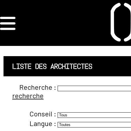
×
ORDRE DES
ARCHITECTES
ACCUEIL
LISTE DES ARCHITECTES
LISTE DES
Recherche :
ARCHITECTES
recherche
JURISPRUDENCE
Conseil :
ANNEXE 4 CODT
Langue :