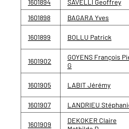
1601894
SAVELLI Geoffrey
1601898
BAGARA Yves
1601899
BOLLU Patrick
GOYENS François Pi
1601902
G
1601905
LABIT Jérémy
1601907
LANDRIEU Stéphani
DEKOKER Claire
1601909
Mathilde D