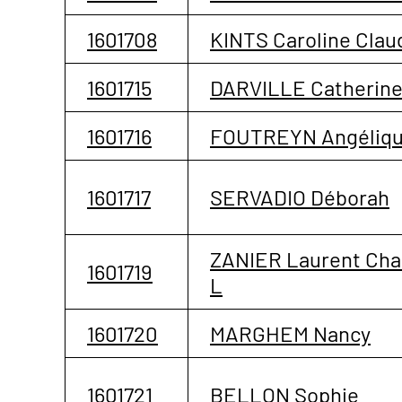
1601708
KINTS Caroline Clau
1601715
DARVILLE Catherine
1601716
FOUTREYN Angéliq
1601717
SERVADIO Déborah
ZANIER Laurent Cha
1601719
L
1601720
MARGHEM Nancy
1601721
BELLON Sophie