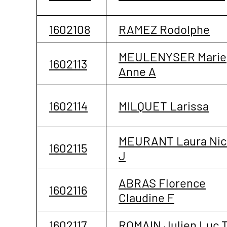
1602108
RAMEZ Rodolphe
MEULENYSER Marie
1602113
Anne A
1602114
MILQUET Larissa
MEURANT Laura Nic
1602115
J
ABRAS Florence
1602116
Claudine F
1602117
ROMAIN Julien Luc 