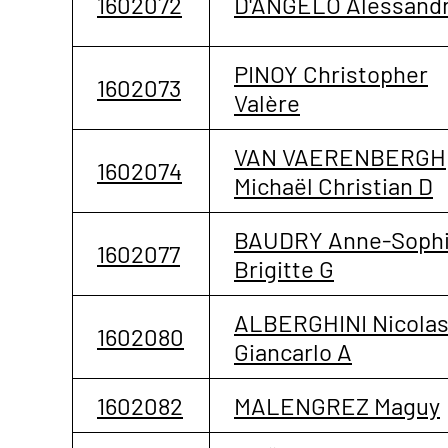
1602072
D'ANGELO Alessand
PINOY Christopher
1602073
Valère
VAN VAERENBERGH
1602074
Michaël Christian D
BAUDRY Anne-Soph
1602077
Brigitte G
ALBERGHINI Nicola
1602080
Giancarlo A
1602082
MALENGREZ Maguy