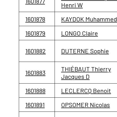
1601877
Henri W
1601878
KAYDOK Muhammed
1601879
LONGO Claire
1601882
DUTERNE Sophie
THIÉBAUT Thierry
1601883
Jacques D
1601888
LECLERCQ Benoit
1601891
OPSOMER Nicolas