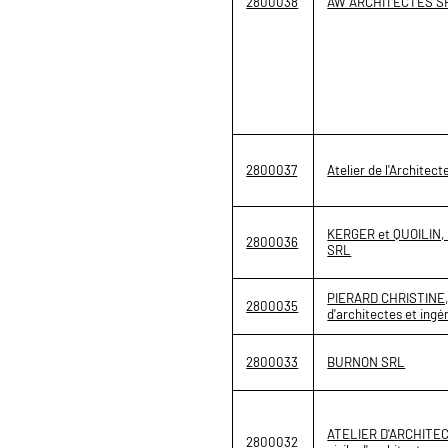
2800038
AW ARCHITECTES S
2800037
Atelier de l'Archite
KERGER et QUOILIN,
2800036
SRL
PIERARD CHRISTINE, s
2800035
d'architectes et ing
2800033
BURNON SRL
ATELIER D'ARCHITE
2800032