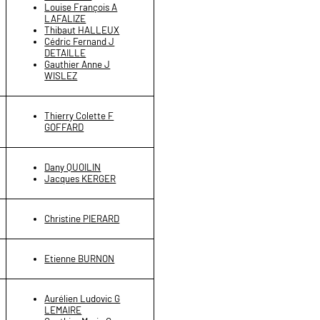
Louise François A
LAFALIZE
Thibaut HALLEUX
Cédric Fernand J
DETAILLE
Gauthier Anne J
WISLEZ
Thierry Colette F
GOFFARD
Dany QUOILIN
Jacques KERGER
Christine PIERARD
Etienne BURNON
Aurélien Ludovic G
LEMAIRE