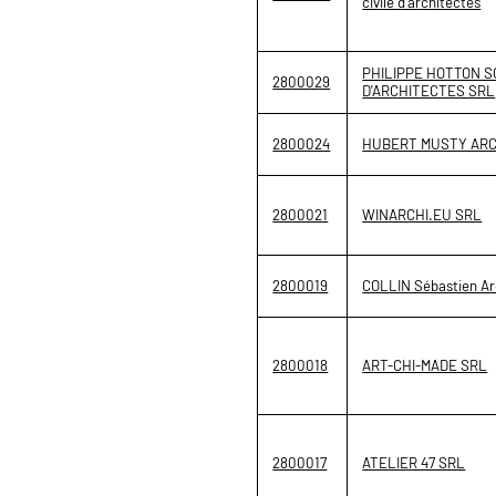
civile d'architectes
PHILIPPE HOTTON 
2800029
D'ARCHITECTES SRL
2800024
HUBERT MUSTY ARC
2800021
WINARCHI.EU SRL
2800019
COLLIN Sébastien Ar
2800018
ART-CHI-MADE SRL
2800017
ATELIER 47 SRL