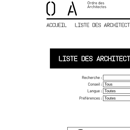
×
ORDRE DES
ARCHITECTES
ACCUEIL
LISTE DES ARCHITECT
ACCUEIL
LISTE DES
ARCHITECTES
JURISPRUDENCE
LISTE DES ARCHITEC
ANNEXE 4 CODT
NOUS
Recherche :
CONTACTER
Conseil :
Langue :
Préférences :