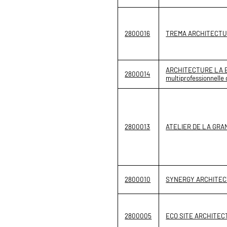
2800016
TREMA ARCHITECTU
ARCHITECTURE LA B
2800014
multiprofessionnelle 
2800013
ATELIER DE LA GRA
2800010
SYNERGY ARCHITEC
2800005
ECO SITE ARCHITEC