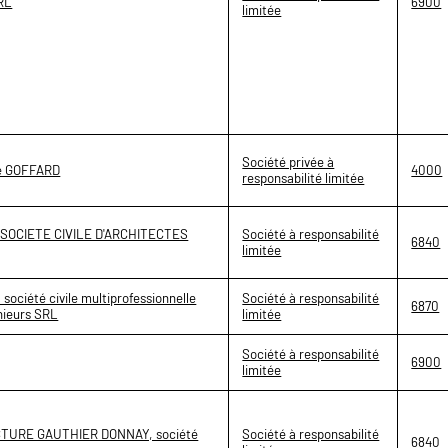
RL
6900
limitée
Société privée à
cte GOFFARD
4000
responsabilité limitée
 SOCIETE CIVILE D'ARCHITECTES
Société à responsabilité
6840
limitée
ociété civile multiprofessionnelle
Société à responsabilité
6870
énieurs SRL
limitée
Société à responsabilité
6900
limitée
CTURE GAUTHIER DONNAY, société
Société à responsabilité
6840