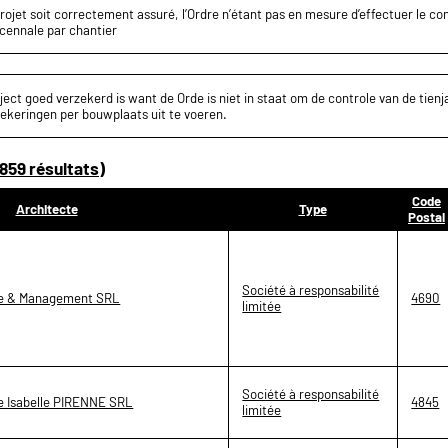
projet soit correctement assuré, l’Ordre n’étant pas en mesure d’effectuer le c
écennale par chantier
ect goed verzekerd is want de Orde is niet in staat om de controle van de tienja
ekeringen per bouwplaats uit te voeren.
859 résultats)
Code
Architecte
Type
Postal
Société à responsabilité
e & Management SRL
4690
limitée
Société à responsabilité
re Isabelle PIRENNE SRL
4845
limitée