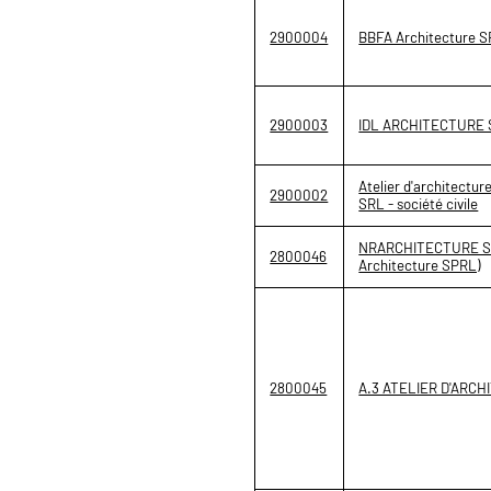
2900004
BBFA Architecture 
2900003
IDL ARCHITECTURE
Atelier d'architect
2900002
SRL - société civile
NRARCHITECTURE SR
2800046
Architecture SPRL)
2800045
A.3 ATELIER D'ARC