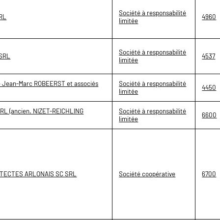
Société à responsabilité
SRL
4960
limitée
Société à responsabilité
 SRL
4537
limitée
ure Jean-Marc ROBEERST et associés
Société à responsabilité
4450
limitée
L (ancien. NIZET-REICHLING
Société à responsabilité
6600
limitée
HITECTES ARLONAIS SC SRL
Société coopérative
6700