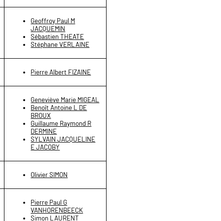
Geoffroy Paul M
JACQUEMIN
Sébastien THEATE
Stéphane VERLAINE
Pierre Albert FIZAINE
Geneviève Marie MIGEAL
Benoît Antoine L DE
BROUX
Guillaume Raymond R
DERMINE
SYLVAIN JACQUELINE
E JACOBY
Olivier SIMON
Pierre Paul G
VANHORENBEECK
Simon LAURENT