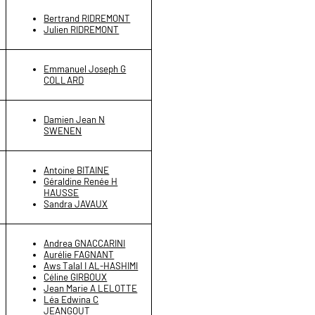
Bertrand RIDREMONT
Julien RIDREMONT
Emmanuel Joseph G
COLLARD
Damien Jean N
SWENEN
Antoine BITAINE
Géraldine Renée H
HAUSSE
Sandra JAVAUX
Andrea GNACCARINI
Aurélie FAGNANT
Aws Talal I AL-HASHIMI
Céline GIRBOUX
Jean Marie A LELOTTE
Léa Edwina C
JEANGOUT