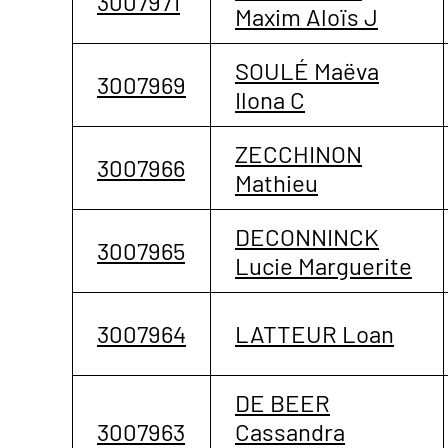
3007971
Maxim Aloïs J
SOULÉ Maëva
3007969
Ilona C
ZECCHINON
3007966
Mathieu
DECONNINCK
3007965
Lucie Marguerite
3007964
LATTEUR Loan
DE BEER
3007963
Cassandra