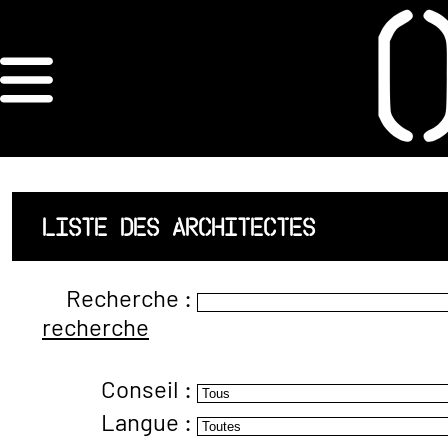
×
ORDRE DES
ARCHITECTES
ACCUEIL
LISTE DES ARCHITECTES
LISTE DES
Recherche :
ARCHITECTES
recherche
JURISPRUDENCE
Conseil :
ANNEXE 4 CODT
Langue :