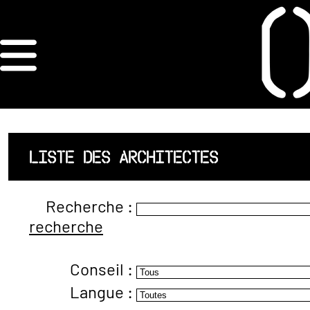
×
ORDRE DES
ARCHITECTES
ACCUEIL
LISTE DES ARCHITECTES
LISTE DES
Recherche :
ARCHITECTES
recherche
JURISPRUDENCE
Conseil :
ANNEXE 4 CODT
Langue :