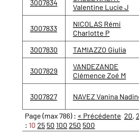
3007834
Valentine Lucie J
NICOLAS Rémi
3007833
Charlotte P
3007830
TAMIAZZO Giulia
VANDEZANDE
3007829
Clémence Zoé M
3007827
NAVEZ Vanina Nadin
Page (max 786) :
« Précédente
20
,
:
10
25
50
100
250
500