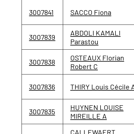
3007841
SACCO Fiona
ABDOLI KAMALI
3007839
Parastou
OSTEAUX Florian
3007838
Robert C
3007836
THIRY Louis Cécile 
HUYNEN LOUISE
3007835
MIREILLE A
CALLEWAERT