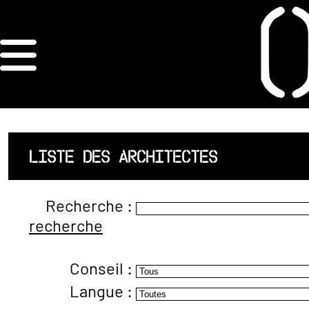
×
ORDRE DES
ARCHITECTES
ACCUEIL
LISTE DES ARCHITECTES
LISTE DES
Recherche :
ARCHITECTES
recherche
JURISPRUDENCE
Conseil :
ANNEXE 4 CODT
Langue :