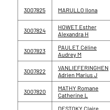
3007825
MARULLO Ilona
HOWET Esther
3007824
Alexandra H
PAULET Céline
3007823
Audrey M
VANLIEFERINGHEN
3007822
Adrien Marius J
MATHY Romane
3007820
Catherine L
DESTOKY Claire