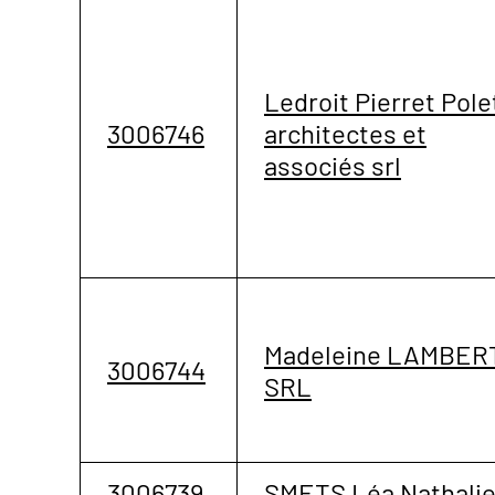
Ledroit Pierret Pole
3006746
architectes et
associés srl
Madeleine LAMBER
3006744
SRL
3006739
SMETS Léa Nathalie