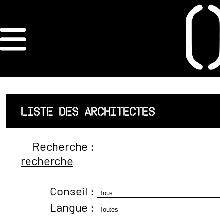
×
ORDRE DES
ARCHITECTES
ACCUEIL
LISTE DES ARCHITECTES
LISTE DES
Recherche :
ARCHITECTES
recherche
JURISPRUDENCE
Conseil :
ANNEXE 4 CODT
Langue :