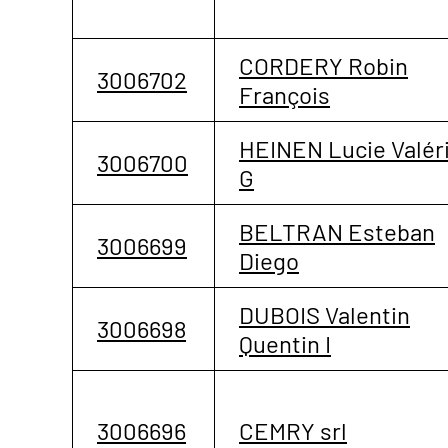
CORDERY Robin
3006702
François
HEINEN Lucie Valér
3006700
G
BELTRAN Esteban
3006699
Diego
DUBOIS Valentin
3006698
Quentin I
3006696
CEMRY srl