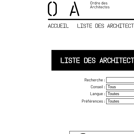
×
ORDRE DES
ARCHITECTES
ACCUEIL
LISTE DES ARCHITECT
ACCUEIL
LISTE DES
ARCHITECTES
JURISPRUDENCE
LISTE DES ARCHITEC
ANNEXE 4 CODT
NOUS
Recherche :
CONTACTER
Conseil :
Langue :
Préférences :