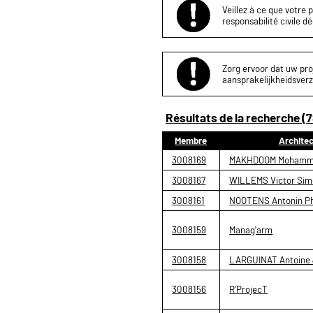
Veillez à ce que votre 
responsabilité civile d
Zorg ervoor dat uw proj
aansprakelijkheidsverz
Résultats de la recherche (7
Membre
Archite
3008169
MAKHDOOM Mohamm
3008167
WILLEMS Victor Sim
3008161
NOOTENS Antonin Ph
3008159
Manag'arm
3008158
LARGUINAT Antoine 
3008156
R'ProjecT