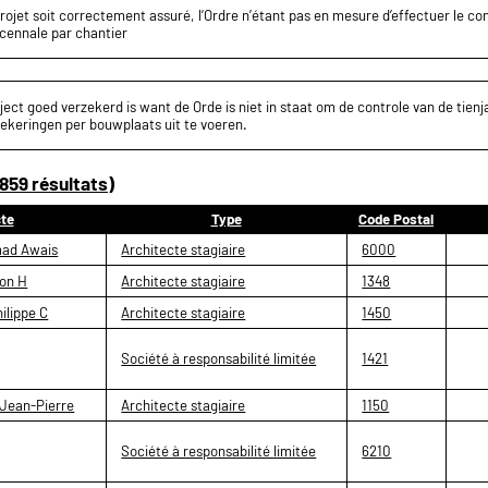
projet soit correctement assuré, l’Ordre n’étant pas en mesure d’effectuer le c
écennale par chantier
ect goed verzekerd is want de Orde is niet in staat om de controle van de tienja
ekeringen per bouwplaats uit te voeren.
859 résultats)
cte
Type
Code Postal
ad Awais
Architecte stagiaire
6000
on H
Architecte stagiaire
1348
ilippe C
Architecte stagiaire
1450
Société à responsabilité limitée
1421
Jean-Pierre
Architecte stagiaire
1150
Société à responsabilité limitée
6210