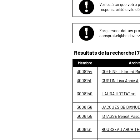
Veillez à ce que votre 
responsabilité civile d
Zorg ervoor dat uw proj
aansprakelijkheidsverz
Résultats de la recherche (7
Membre
Archi
3008144
GOFFINET Florent Mi
3008141
GUSTIN Lisa Annie A
3008140
LAURA HOTTAT srl
3008136
JACQUES DE DIXMUDE 
3008135
ISTASSE Benoit Pasc
3008131
ROUSSEAU ARCHITE