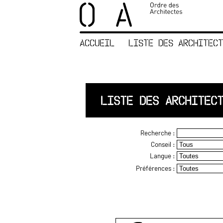
×
ORDRE DES
ARCHITECTES
ACCUEIL
LISTE DES ARCHITECT
ACCUEIL
LISTE DES
ARCHITECTES
JURISPRUDENCE
LISTE DES ARCHITEC
ANNEXE 4 CODT
NOUS
Recherche :
CONTACTER
Conseil :
Langue :
Préférences :