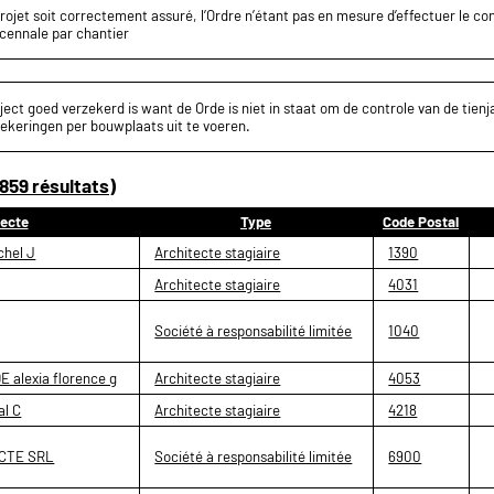
projet soit correctement assuré, l’Ordre n’étant pas en mesure d’effectuer le c
écennale par chantier
ect goed verzekerd is want de Orde is niet in staat om de controle van de tienja
ekeringen per bouwplaats uit te voeren.
859 résultats)
tecte
Type
Code Postal
chel J
Architecte stagiaire
1390
Architecte stagiaire
4031
Société à responsabilité limitée
1040
alexia florence g
Architecte stagiaire
4053
al C
Architecte stagiaire
4218
CTE SRL
Société à responsabilité limitée
6900