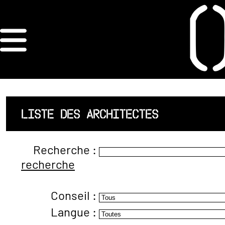
×
ORDRE DES
ARCHITECTES
ACCUEIL
LISTE DES ARCHITECTES
LISTE DES
Recherche :
ARCHITECTES
recherche
JURISPRUDENCE
Conseil :
ANNEXE 4 CODT
Langue :