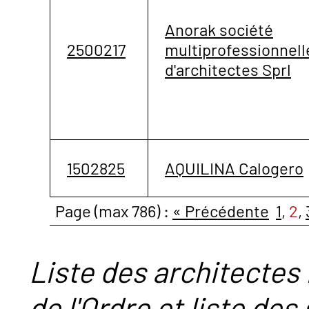
Anorak société
2500217
multiprofessionnell
d'architectes Sprl
1502825
AQUILINA Calogero
Page (max 786) :
« Précédente
1
,
2
,
Liste des architectes 
de l'Ordre et liste des