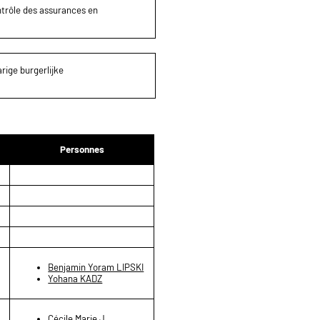
ontrôle des assurances en
rige burgerlijke
Personnes
Benjamin Yoram LIPSKI
Yohana KADZ
Cécile Marie J