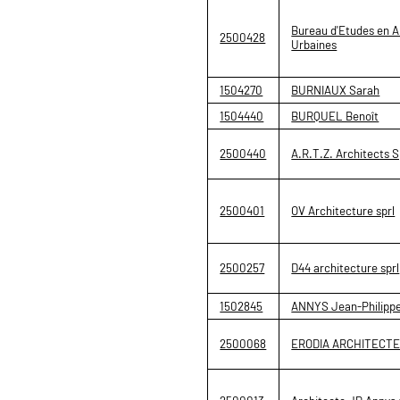
Bureau d'Etudes en A
2500428
Urbaines
1504270
BURNIAUX Sarah
1504440
BURQUEL Benoît
2500440
A.R.T.Z. Architects S
2500401
OV Architecture sprl
2500257
D44 architecture sprl
1502845
ANNYS Jean-Philippe
2500068
ERODIA ARCHITECTE