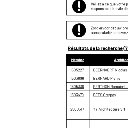
Veillez à ce que votre 
responsabilité civile d
Zorg ervoor dat uw proj
aansprakelijkheidsverz
Résultats de la recherche (7
Membre
Archite
1505227
BEERNAERT Nicolas 
1503896
BERNARD Pierre
1505338
BERTHON Romain-La
1503479
BETS Grégory
2500317
YY Architecture Srl