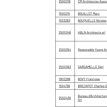
2500318
CM Architectes Assoc
1500215
BOUILLOT Marc
1503283
BOUQUELLE Nicolas
2500348
HBLN Architects srl
2500354
Responsible Young Ar
2500363
GARGAMELLE Sprl
1902298
BOVY Françoise
1504738
BRECKPOT Charles-E
Bureau d'Architecture
2500436
Srl