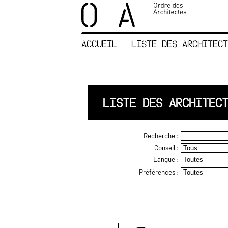
×
ORDRE DES
ARCHITECTES
ACCUEIL
LISTE DES ARCHITECT
ACCUEIL
LISTE DES
ARCHITECTES
JURISPRUDENCE
LISTE DES ARCHITEC
ANNEXE 4 CODT
NOUS
Recherche :
CONTACTER
Conseil :
Langue :
Préférences :