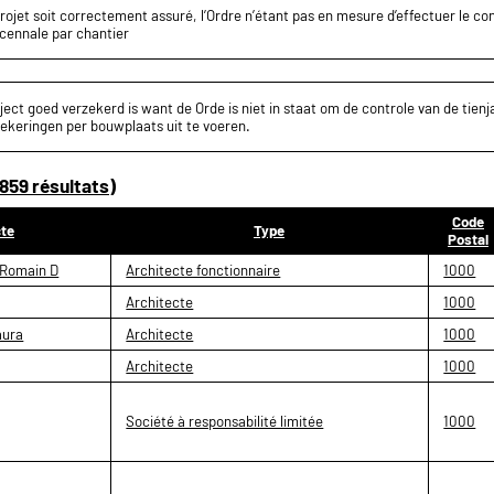
projet soit correctement assuré, l’Ordre n’étant pas en mesure d’effectuer le c
écennale par chantier
ect goed verzekerd is want de Orde is niet in staat om de controle van de tienja
ekeringen per bouwplaats uit te voeren.
859 résultats)
Code
cte
Type
Postal
Romain D
Architecte fonctionnaire
1000
Architecte
1000
ura
Architecte
1000
Architecte
1000
Société à responsabilité limitée
1000