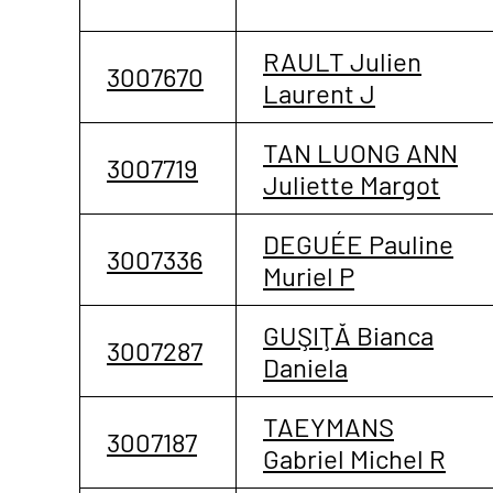
RAULT Julien
3007670
Laurent J
TAN LUONG ANN
3007719
Juliette Margot
DEGUÉE Pauline
3007336
Muriel P
GUŞIŢĂ Bianca
3007287
Daniela
TAEYMANS
3007187
Gabriel Michel R