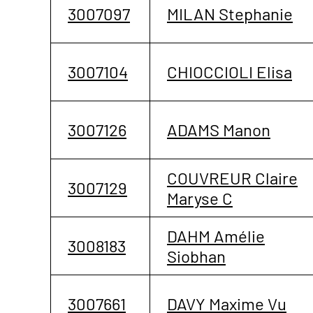
3007097
MILAN Stephanie
3007104
CHIOCCIOLI Elisa
3007126
ADAMS Manon
COUVREUR Claire
3007129
Maryse C
DAHM Amélie
3008183
Siobhan
3007661
DAVY Maxime Vu