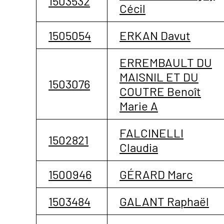
1503532
Cécil
1505054
ERKAN Davut
ERREMBAULT DU
MAISNIL ET DU
1503076
COUTRE Benoît
Marie A
FALCINELLI
1502821
Claudia
1500946
GÉRARD Marc
1503484
GALANT Raphaël