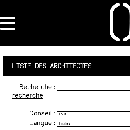
×
ORDRE DES
ARCHITECTES
ACCUEIL
LISTE DES ARCHITECTES
LISTE DES
Recherche :
ARCHITECTES
recherche
JURISPRUDENCE
Conseil :
ANNEXE 4 CODT
Langue :