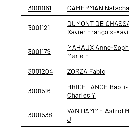
3001061
CAMERMAN Natach
DUMONT DE CHASS
3001121
Xavier François-Xavi
MAHAUX Anne-Soph
3001179
Marie E
3001204
ZORZA Fabio
BRIDELANCE Baptis
3001516
Charles Y
VAN DAMME Astrid M
3001538
J