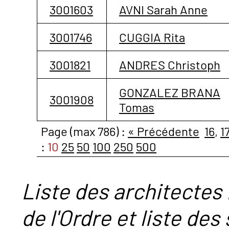
3001603
AVNI Sarah Anne
3001746
CUGGIA Rita
3001821
ANDRES Christoph
GONZALEZ BRANA
3001908
Tomas
Page (max 786) :
« Précédente
16
,
1
:
10
25
50
100
250
500
Liste des architectes 
de l'Ordre et liste des