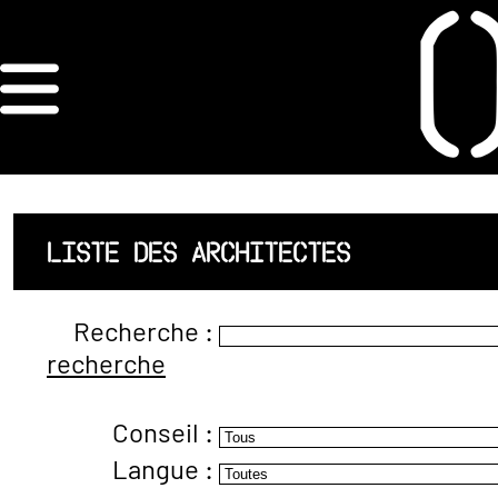
×
ORDRE DES
ARCHITECTES
ACCUEIL
LISTE DES ARCHITECTES
LISTE DES
Recherche :
ARCHITECTES
recherche
JURISPRUDENCE
Conseil :
ANNEXE 4 CODT
Langue :