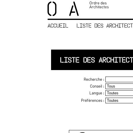
×
ORDRE DES
ARCHITECTES
ACCUEIL
LISTE DES ARCHITECT
ACCUEIL
LISTE DES
ARCHITECTES
JURISPRUDENCE
LISTE DES ARCHITEC
ANNEXE 4 CODT
NOUS
Recherche :
CONTACTER
Conseil :
Langue :
Préférences :