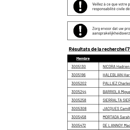
Veillez à ce que votre 
responsabilité civile d
Zorg ervoor dat uw proj
aansprakelijkheidsverz
Résultats de la recherche (7
Membre
3005130
NICORA Hadrien 
3005196
HALEBLIAN Har
3005202
PALLIEZ Charles
3005244
BARRIOLA Migue
3005258
SIERRALTA SIER
3005308
JACQUES Camil
3005458
MORTADA Sarah
3005472
DE LANNOY Made