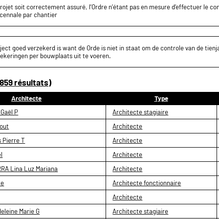
projet soit correctement assuré, l’Ordre n’étant pas en mesure d’effectuer le c
écennale par chantier
ect goed verzekerd is want de Orde is niet in staat om de controle van de tienja
ekeringen per bouwplaats uit te voeren.
859 résultats)
Architecte
Type
Gaël P
Architecte stagiaire
out
Architecte
 Pierre T
Architecte
l
Architecte
RA Lina Luz Mariana
Architecte
le
Architecte fonctionnaire
Architecte
leine Marie G
Architecte stagiaire