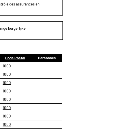
ontrôle des assurances en
rige burgerlijke
Code Postal
Personnes
1000
1000
1000
1000
1000
1000
1000
1000