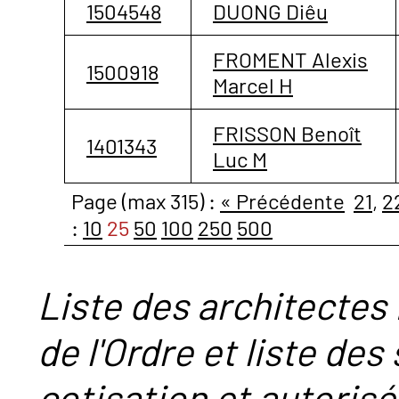
1504548
DUONG Diêu
FROMENT Alexis
1500918
Marcel H
FRISSON Benoît
1401343
Luc M
Page (max 315) :
« Précédente
21
,
2
:
10
25
50
100
250
500
Liste des architectes 
de l'Ordre et liste des
cotisation et autorisé