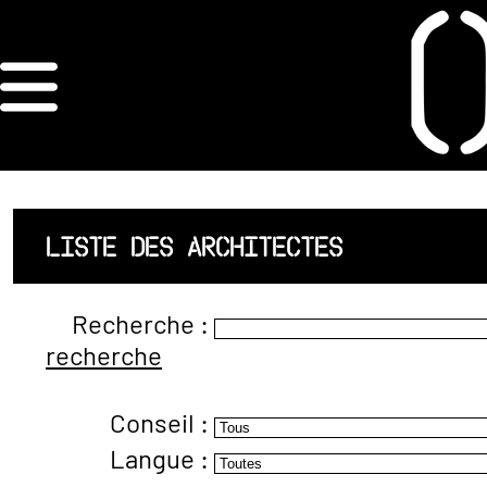
×
ORDRE DES
ARCHITECTES
ACCUEIL
LISTE DES ARCHITECTES
LISTE DES
Recherche :
ARCHITECTES
recherche
JURISPRUDENCE
Conseil :
ANNEXE 4 CODT
Langue :