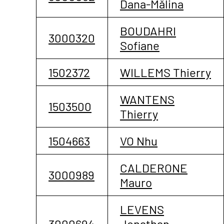
Dana-Mǎlina
BOUDAHRI
3000320
Sofiane
1502372
WILLEMS Thierry
WANTENS
1503500
Thierry
1504663
VO Nhu
CALDERONE
3000989
Mauro
LEVENS
3000694
Jonathan