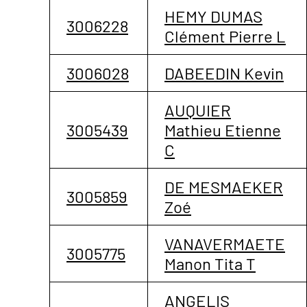
HEMY DUMAS
3006228
Clément Pierre L
3006028
DABEEDIN Kevin
AUQUIER
3005439
Mathieu Etienne
C
DE MESMAEKER
3005859
Zoé
VANAVERMAETE
3005775
Manon Tita T
ANGELIS