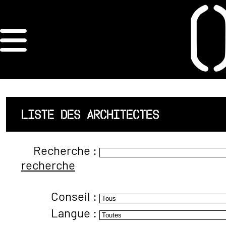
×
ORDRE DES
ARCHITECTES
ACCUEIL
LISTE DES ARCHITECTES
LISTE DES
Recherche :
ARCHITECTES
recherche
JURISPRUDENCE
Conseil :
ANNEXE 4 CODT
Langue :