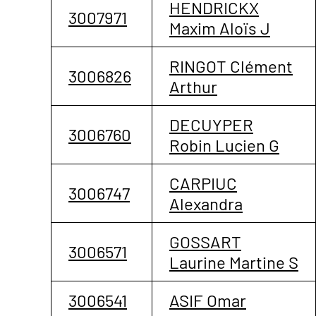
HENDRICKX
3007971
Maxim Aloïs J
RINGOT Clément
3006826
Arthur
DECUYPER
3006760
Robin Lucien G
CARPIUC
3006747
Alexandra
GOSSART
3006571
Laurine Martine S
3006541
ASIF Omar