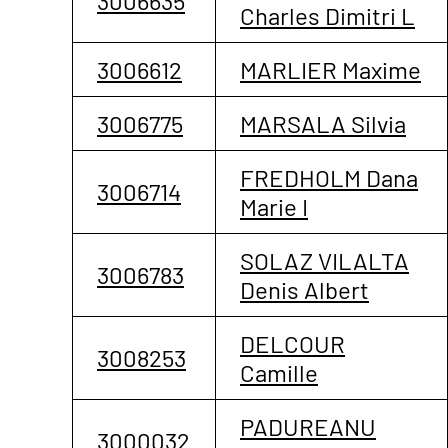
3006635
Charles Dimitri L
3006612
MARLIER Maxime
3006775
MARSALA Silvia
FREDHOLM Dana
3006714
Marie I
SOLAZ VILALTA
3006783
Denis Albert
DELCOUR
3008253
Camille
PADUREANU
3000032