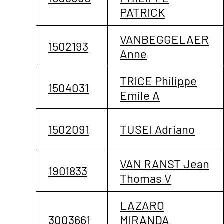
PATRICK
VANBEGGELAER
1502193
Anne
TRICE Philippe
1504031
Emile A
1502091
TUSEI Adriano
VAN RANST Jean
1901833
Thomas V
LAZARO
3003661
MIRANDA