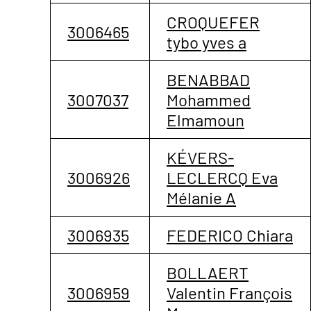
CROQUEFER
3006465
tybo yves a
BENABBAD
3007037
Mohammed
Elmamoun
KÉVERS-
3006926
LECLERCQ Eva
Mélanie A
3006935
FEDERICO Chiara
BOLLAERT
3006959
Valentin François