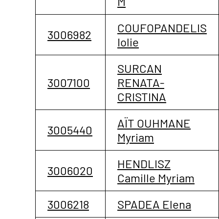
M
COUFOPANDELIS
3006982
Iolie
SURCAN
3007100
RENATA-
CRISTINA
AÏT OUHMANE
3005440
Myriam
HENDLISZ
3006020
Camille Myriam
3006218
SPADEA Elena