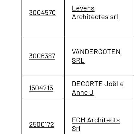
Levens
3004570
Architectes srl
VANDERGOTEN
3006387
SRL
DECORTE Joëlle
1504215
Anne J
FCM Architects
2500172
Srl