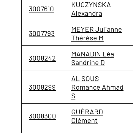
KUCZYNSKA
3007610
Alexandra
MEYER Julianne
3007793
Thérèse M
MANADIN Léa
3008242
Sandrine D
AL SOUS
3008299
Romance Ahmad
S
GUÉRARD
3008300
Clément