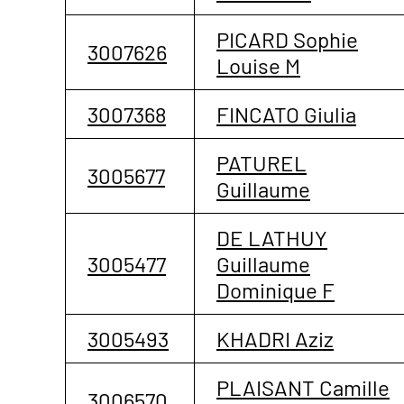
PICARD Sophie
3007626
Louise M
3007368
FINCATO Giulia
PATUREL
3005677
Guillaume
DE LATHUY
3005477
Guillaume
Dominique F
3005493
KHADRI Aziz
PLAISANT Camille
3006570