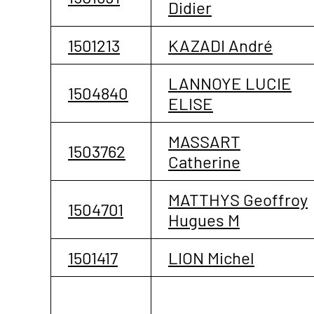
Didier
1501213
KAZADI André
LANNOYE LUCIE
1504840
ELISE
MASSART
1503762
Catherine
MATTHYS Geoffroy
1504701
Hugues M
1501417
LION Michel