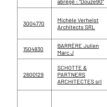
abrégé : "Douze90"
Michèle Verhelst
3004770
Architects SRL
BARRÈRE Julien
1504830
Marc J
SCHOTTE &
2600129
PARTNERS
ARCHITECTES srl