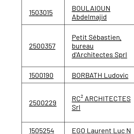
BOULAIOUN
1503015
Abdelmajid
Petit Sébastien,
2500357
bureau
d'Architectes Sprl
1500190
BORBATH Ludovic
RC² ARCHITECTES
2500229
Srl
1505254
EGO Laurent Luc N