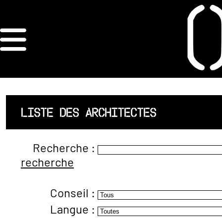
×
ORDRE DES
ARCHITECTES
ACCUEIL
LISTE DES ARCHITECTES
LISTE DES
Recherche :
ARCHITECTES
recherche
JURISPRUDENCE
Conseil :
ANNEXE 4 CODT
Langue :