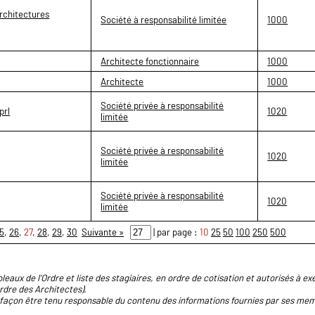
rchitectures
Société à responsabilité limitée
1000
Architecte fonctionnaire
1000
Architecte
1000
Société privée à responsabilité
prl
1020
limitée
Société privée à responsabilité
1020
limitée
Société privée à responsabilité
1020
limitée
5
,
26
,
27
,
28
,
29
,
30
Suivante »
| par page :
10
25
50
100
250
500
leaux de l'Ordre et liste des stagiaires, en ordre de cotisation et autorisés à exe
Ordre des Architectes).
façon être tenu responsable du contenu des informations fournies par ses memb