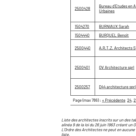
Bureau d'Etudes en A
2500428
Urbaines
1504270
BURNIAUX Sarah
1504440
BURQUEL Benoît
2500440
A.R.T.Z. Architects S
2500401
OV Architecture sprl
2500257
D44 architecture sprl
Page (max 786) :
« Précédente
24
,
2
Liste des architectes inscrits sur un des tab
alinéa 9 de la loi du 26 juin 1963 créant un 
L'Ordre des Architectes ne peut en aucune 
liste.