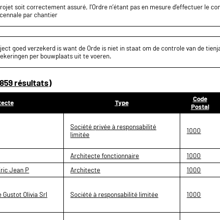
projet soit correctement assuré, l’Ordre n’étant pas en mesure d’effectuer le c
écennale par chantier
ect goed verzekerd is want de Orde is niet in staat om de controle van de tienja
ekeringen per bouwplaats uit te voeren.
859 résultats)
Code
tecte
Type
Postal
Société privée à responsabilité
1000
limitée
Architecte fonctionnaire
1000
ric Jean P
Architecte
1000
 Gustot Olivia Srl
Société à responsabilité limitée
1000