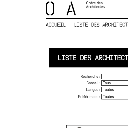
×
ORDRE DES
ARCHITECTES
ACCUEIL
LISTE DES ARCHITECT
ACCUEIL
LISTE DES
ARCHITECTES
JURISPRUDENCE
LISTE DES ARCHITEC
ANNEXE 4 CODT
NOUS
Recherche :
CONTACTER
Conseil :
Langue :
Préférences :