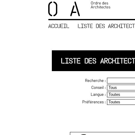
×
ORDRE DES
ARCHITECTES
ACCUEIL
LISTE DES ARCHITECT
ACCUEIL
LISTE DES
ARCHITECTES
JURISPRUDENCE
LISTE DES ARCHITEC
ANNEXE 4 CODT
NOUS
Recherche :
CONTACTER
Conseil :
Langue :
Préférences :