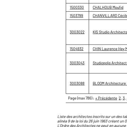
1500330
CHALHOUB Moufid
1503799
CHANVILLARD Cécil
3003022
KIS Studio Architects
1504932
CHIN Laurence Hey 
3003043
Studiopolis Architec
3003088
BLOOM Architecture 
Page (max 786) :
« Précédente
2
,
3
,
Liste des architectes inscrits sur un des tab
alinéa 9 de la loi du 26 juin 1963 créant un 
L'Ordre des Architectes ne peut en aucune 