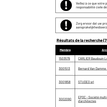
Veillez à ce que votre 
responsabilité civile d
Zorg ervoor dat uw proj
aansprakelijkheidsverz
Résultats de la recherche (7
Membre
Arc
1503579
CARLIER Baudouin Lo
3001513
Bernard Van Damme A
3001858
STUDEO srl
EPOC - Société multi
3002090
d'architectes