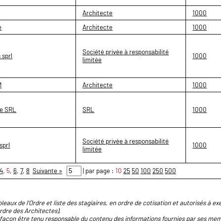
Architecte
1000
e
Architecte
1000
Société privée à responsabilité
 sprl
1000
limitée
M
Architecte
1000
te SRL
SRL
1000
Société privée à responsabilité
sprl
1000
limitée
4
,
5
,
6
,
7
,
8
Suivante »
| par page :
10
25
50
100
250
500
leaux de l'Ordre et liste des stagiaires, en ordre de cotisation et autorisés à exe
Ordre des Architectes).
façon être tenu responsable du contenu des informations fournies par ses memb