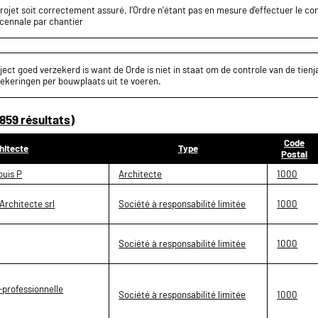
projet soit correctement assuré, l’Ordre n’étant pas en mesure d’effectuer le c
écennale par chantier
ect goed verzekerd is want de Orde is niet in staat om de controle van de tienja
ekeringen per bouwplaats uit te voeren.
859 résultats)
Code
hitecte
Type
Postal
uis P
Architecte
1000
rchitecte srl
Société à responsabilité limitée
1000
Société à responsabilité limitée
1000
-professionnelle
Société à responsabilité limitée
1000