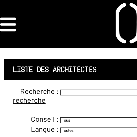
×
ORDRE DES
ARCHITECTES
ACCUEIL
LISTE DES ARCHITECTES
LISTE DES
Recherche :
ARCHITECTES
recherche
JURISPRUDENCE
Conseil :
ANNEXE 4 CODT
Langue :