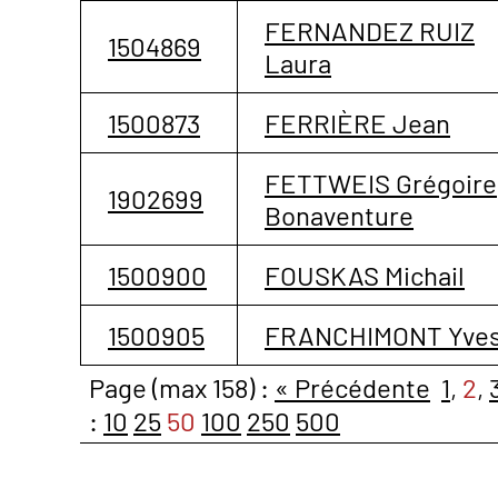
FERNANDEZ RUIZ
1504869
Laura
1500873
FERRIÈRE Jean
FETTWEIS Grégoire
1902699
Bonaventure
1500900
FOUSKAS Michail
1500905
FRANCHIMONT Yve
Page (max 158) :
« Précédente
1
,
2
,
:
10
25
50
100
250
500