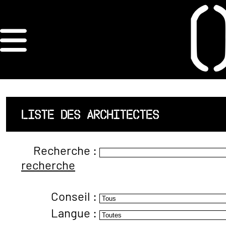
×
ORDRE DES
ARCHITECTES
ACCUEIL
LISTE DES ARCHITECTES
LISTE DES
Recherche :
ARCHITECTES
recherche
JURISPRUDENCE
Conseil :
ANNEXE 4 CODT
Langue :