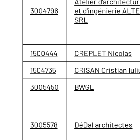
Atelier d’architectu
3004796
et d’ingénierie ALT
SRL
1500444
CREPLET Nicolas
1504735
CRISAN Cristian Iuli
3005450
BWGL
3005578
DéDal architectes