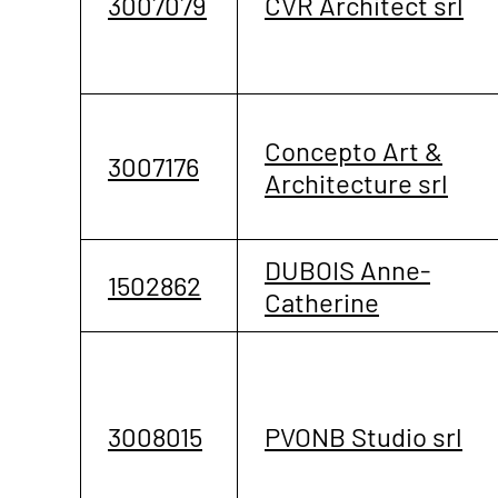
3007079
CVR Architect srl
Concepto Art &
3007176
Architecture srl
DUBOIS Anne-
1502862
Catherine
3008015
PVONB Studio srl