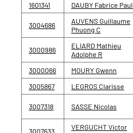
1601341
DAUBY Fabrice Paul
AUVENS Guillaume
3004686
Phuong C
ELIARD Mathieu
3000986
Adolphe R
3000066
MOURY Gwenn
3005867
LEGROS Clarisse
3007318
SASSE Nicolas
VERGUCHT Victor
3007633