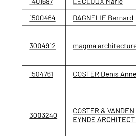
1401687
LECLOUX Marie
1500464
DAGNELIE Bernard
3004912
magma architectur
1504761
COSTER Denis Anne
COSTER & VANDEN
3003240
EYNDE ARCHITECT