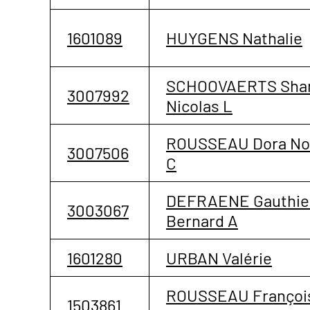
1601089
HUYGENS Nathalie
SCHOOVAERTS Sha
3007992
Nicolas L
ROUSSEAU Dora No
3007506
C
DEFRAENE Gauthie
3003067
Bernard A
1601280
URBAN Valérie
ROUSSEAU Françoi
1503861