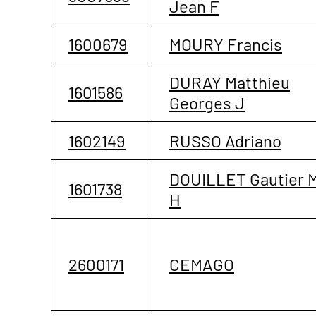
Jean F
1600679
MOURY Francis
DURAY Matthieu
1601586
Georges J
1602149
RUSSO Adriano
DOUILLET Gautier 
1601738
H
2600171
CEMAGO