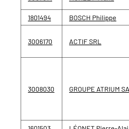
1801494
BOSCH Philippe
3006170
ACTIF SRL
3008030
GROUPE ATRIUM S
1601503
LÉONET Pierre-Alai