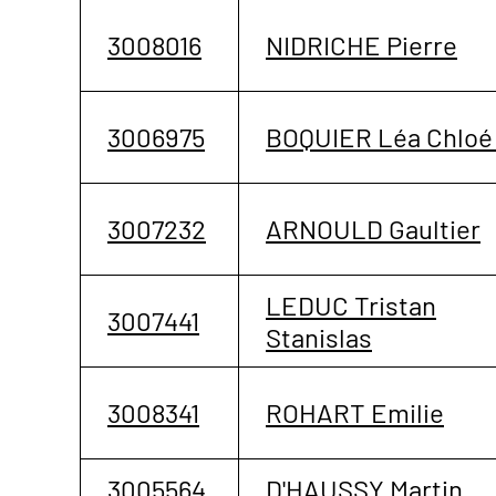
3008016
NIDRICHE Pierre
3006975
BOQUIER Léa Chloé
3007232
ARNOULD Gaultier
LEDUC Tristan
3007441
Stanislas
3008341
ROHART Emilie
3005564
D'HAUSSY Martin