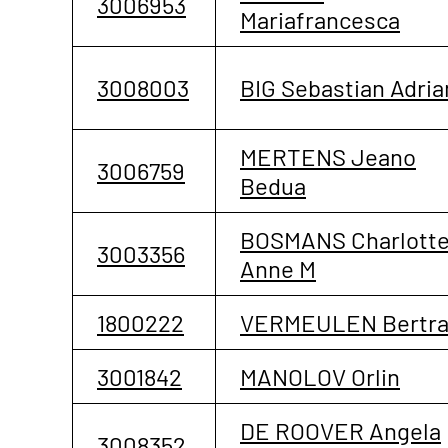
3006953
Mariafrancesca
3008003
BIG Sebastian Adria
MERTENS Jeano
3006759
Bedua
BOSMANS Charlott
3003356
Anne M
1800222
VERMEULEN Bertr
3001842
MANOLOV Orlin
DE ROOVER Angela
3008352