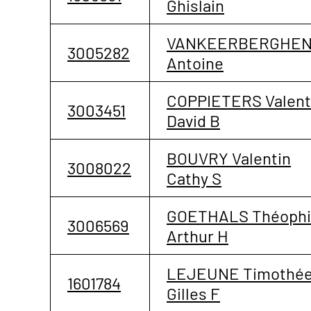
Ghislain
VANKEERBERGHE
3005282
Antoine
COPPIETERS Valent
3003451
David B
BOUVRY Valentin
3008022
Cathy S
GOETHALS Théophi
3006569
Arthur H
LEJEUNE Timothé
1601784
Gilles F