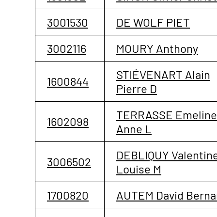
3001530
DE WOLF PIET
3002116
MOURY Anthony
STIÉVENART Alain
1600844
Pierre D
TERRASSE Emeline
1602098
Anne L
DEBLIQUY Valentin
3006502
Louise M
1700820
AUTEM David Berna