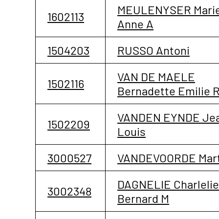
MEULENYSER Mari
1602113
Anne A
1504203
RUSSO Antoni
VAN DE MAELE
1502116
Bernadette Emilie 
VANDEN EYNDE Je
1502209
Louis
3000527
VANDEVOORDE Mart
DAGNELIE Charlelie
3002348
Bernard M