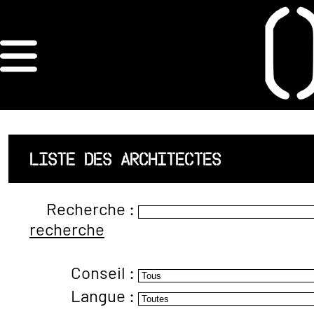
×
ORDRE DES
ARCHITECTES
ACCUEIL
LISTE DES ARCHITECTES
LISTE DES
Recherche :
ARCHITECTES
recherche
JURISPRUDENCE
Conseil :
ANNEXE 4 CODT
Langue :