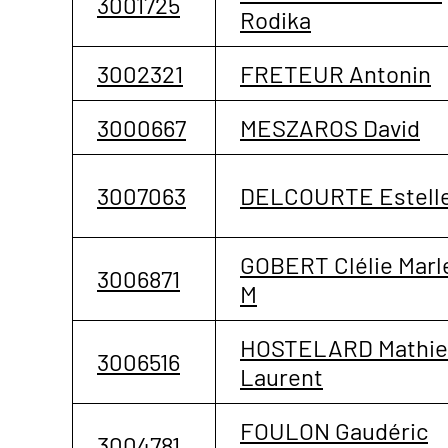
3001725
Rodika
3002321
FRETEUR Antonin
3000667
MESZAROS David
3007063
DELCOURTE Estell
GOBERT Clélie Marl
3006871
M
HOSTELARD Mathie
3006516
Laurent
FOULON Gaudéric
3004781