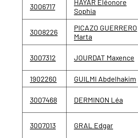
HAYAR Eléonore
3006717
Sophia
PICAZO GUERRERO
3008226
Marta
3007312
JOURDAT Maxence
1902260
GUILMI Abdelhakim
3007468
DERMINON Léa
3007013
GRAL Edgar