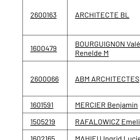
2600163
ARCHITECTE BL
BOURGUIGNON Valé
1600479
Renelde M
2600066
ABM ARCHITECTES
1601591
MERCIER Benjamin
1505219
RAFALOWICZ Emeli
1602165
MAHIEU Ingrid Luci