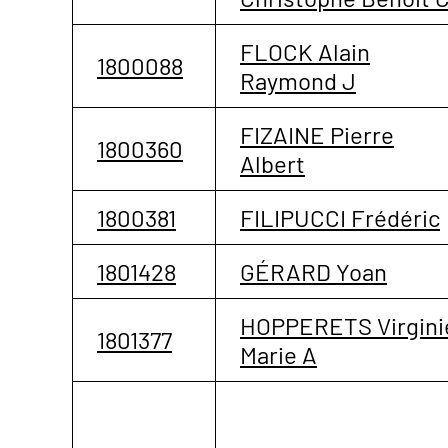
FLOCK Alain
1800088
Raymond J
FIZAINE Pierre
1800360
Albert
1800381
FILIPUCCI Frédéric
1801428
GÉRARD Yoan
HOPPERETS Virgini
1801377
Marie A