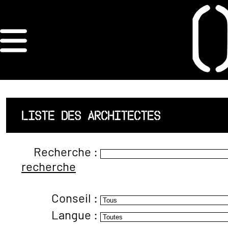
×
ORDRE DES
ARCHITECTES
ACCUEIL
LISTE DES ARCHITECTES
LISTE DES
Recherche :
ARCHITECTES
recherche
JURISPRUDENCE
Conseil :
ANNEXE 4 CODT
Langue :