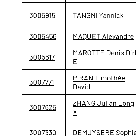
3005915
TANGNI Yannick
3005456
MAQUET Alexandre
MAROTTE Denis Dir
3005617
E
PIRAN Timothée
3007771
David
ZHANG Julian Long
3007625
X
3007330
DEMUYSERE Sophi