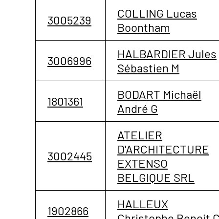
COLLING Lucas
3005239
Boontham
HALBARDIER Jules
3006996
Sébastien M
BODART Michaël
1801361
André G
ATELIER
D'ARCHITECTURE
3002445
EXTENSO
BELGIQUE SRL
HALLEUX
1902866
Christophe Benoit 