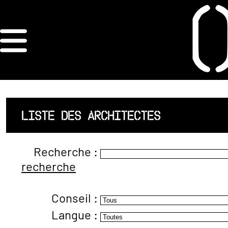
×
ORDRE DES
ARCHITECTES
ACCUEIL
LISTE DES ARCHITECTES
LISTE DES
Recherche :
ARCHITECTES
recherche
JURISPRUDENCE
Conseil :
ANNEXE 4 CODT
Langue :